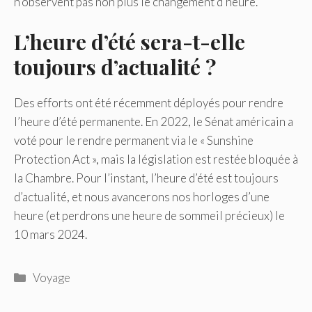
n’observent pas non plus le changement d’heure.
L’heure d’été sera-t-elle
toujours d’actualité ?
Des efforts ont été récemment déployés pour rendre
l’heure d’été permanente. En 2022, le Sénat américain a
voté pour le rendre permanent via le « Sunshine
Protection Act », mais la législation est restée bloquée à
la Chambre. Pour l’instant, l’heure d’été est toujours
d’actualité, et nous avancerons nos horloges d’une
heure (et perdrons une heure de sommeil précieux) le
10 mars 2024.
Catégories
Voyage