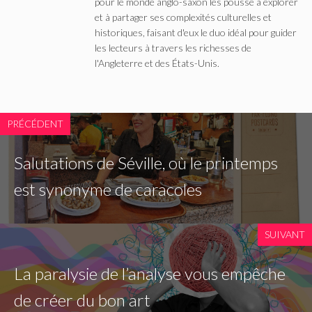
pour le monde anglo-saxon les pousse à explorer
et à partager ses complexités culturelles et
historiques, faisant d'eux le duo idéal pour guider
les lecteurs à travers les richesses de
l'Angleterre et des États-Unis.
PRÉCÉDENT
Salutations de Séville, où le printemps
est synonyme de caracoles
SUIVANT
La paralysie de l’analyse vous empêche
de créer du bon art