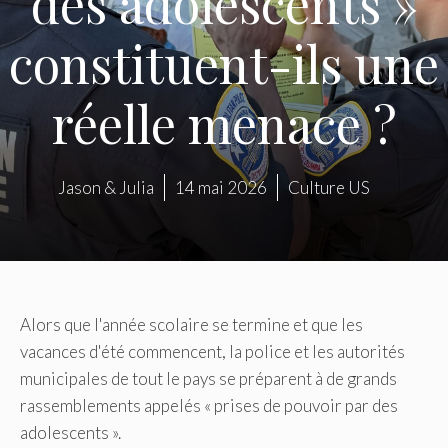
des adolescents »
constituent-ils une
réelle menace ?
Jason & Julia
14 mai 2026
Culture US
Alors que l'année scolaire se termine et que les
vacances d'été commencent, la police et les autorités
municipales de tout le pays se préparent à de grands
rassemblements appelés « prises de pouvoir par des
adolescents ».