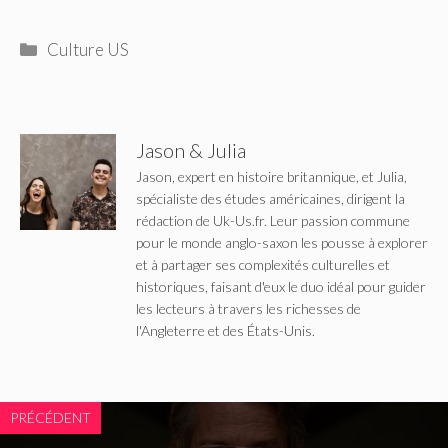
Catégories
Culture US
Jason & Julia
Jason, expert en histoire britannique, et Julia,
spécialiste des études américaines, dirigent la
rédaction de Uk-Us.fr. Leur passion commune
pour le monde anglo-saxon les pousse à explorer
et à partager ses complexités culturelles et
historiques, faisant d'eux le duo idéal pour guider
les lecteurs à travers les richesses de
l'Angleterre et des États-Unis.
PRÉCÉDENT