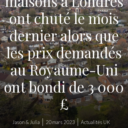
maisons à Londres
ont chuté le mois
dernier alors que
les prix demandés
au Royaume-Uni
ont bondi de 3 000
£
Jason & Julia
20 mars 2023
Actualités UK