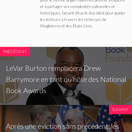
et à partager ses complexités culturelles et
historiques, faisant d'eux le duo idéal pour guider
les lecteurs à travers les richesses de
l'Angleterre et des États-Unis.
PRÉCÉDENT
LeVar Burton remplacera Drew
Barrymore en tant qu’hôte des National
Book Awards
SUIVANT
Après une éviction sans précédent, les