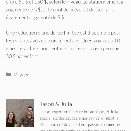
entre 50 $ et 150 $, selon le niveau. Le stationnement a
augmenté de 5 $, et le coût de préachat de Genie+ a
également augmenté de 5 $.
Une réduction d’une durée limitée est disponible pour
les enfants âgés de trois à neuf ans. Du 8 janvier au 10
mars, les billets pour enfants coûteront aussi peu que
50 $ par enfant.
Catégories
Voyage
Jason & Julia
Jason, expert en histoire britannique, et Julia,
spécialiste des études américaines, dirigent la
rédaction de Uk-Us.fr. Leur passion commune
pour le monde anglo-saxon les pousse à explorer