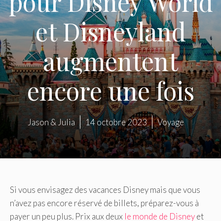
pour Disney World
et Disneyland
augmentent
encore une fois
Jason & Julia
14 octobre 2023
Voyage
Si vous envisagez des vacances Disney mais que vous
n’avez pas encore réservé de billets, préparez-vous à
payer un peu plus. Prix ​​aux deux
le monde de Disney
et