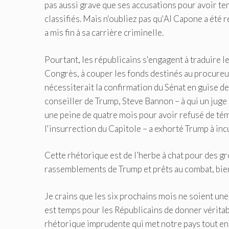
pas aussi grave que ses accusations pour avoir te
classifiés. Mais n'oubliez pas qu'Al Capone a été 
a mis fin à sa carrière criminelle.
Pourtant, les républicains s'engagent à traduire l
Congrès, à couper les fonds destinés au procureur
nécessiterait la confirmation du Sénat en guise de
conseiller de Trump, Steve Bannon – à qui un juge 
une peine de quatre mois pour avoir refusé de té
l'insurrection du Capitole – a exhorté Trump à incu
Cette rhétorique est de l’herbe à chat pour des g
rassemblements de Trump et prêts au combat, bien
Je crains que les six prochains mois ne soient une
est temps pour les Républicains de donner véritab
rhétorique imprudente qui met notre pays tout ent