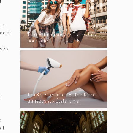
t
tre
porté
Top destinations aux États-Unis
pour célébrer les grands
événements
sé »
Top 3 des techniques d’épilation
t
utilisées aux États-Unis
e
ait