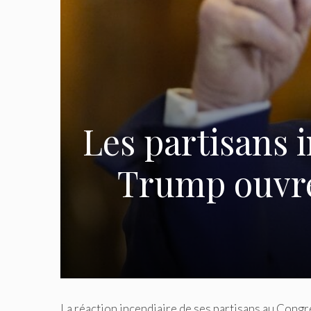
Les partisans 
Trump ouvren
La réaction incendiaire de ses partisans au Congr