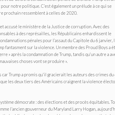
pour notre politique. C’est également un prélude à ce qui se
re prochain ressemblent à celles de 2020.
 et accusé le ministère de la Justice de corruption. Avec des
nsables à des représailles, les Républicains enhardissent le
ndamnations pénales pour l’assaut du Capitole du 6 janvier, 
mp fantasment sur la violence. Un membre des Proud Boys a é
erre » après la condamnation de Trump, tandis qu'un autre a av
 mauvaises choses vont se produire ».
s car Trump a promis qu'il gracierait les auteurs des crimes du
nt que les deux tiers des Américains craignent la violence élect
 système démocrate : des élections et des procès équitables. T
 comme l’ancien gouverneur du Maryland Larry Hogan, aujourd’