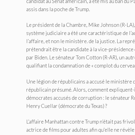
candidat au Sénat américain, a été mis au ban du Pa
assis dans la poche de Trump.
Le président de la Chambre, Mike Johnson (R-LA), a
système judiciaire a été une caractéristique de l’
l’affaire, et non le ministère. de la justice. La re
prétendrait être la candidate à la vice-présidence 
par Biden. Le sénateur Tom Cotton (R-AR), un autr
qualifiant la condamnation de « complot du cervea
Une légion de républicains a accusé le ministère d
républicain présumé. Alors, comment expliquent-ils
démocrates accusés de corruption : le sénateur 
Henry Cuellar (démocrate du Texas) ?
L’affaire Manhattan contre Trump n’était pas frivol
actrice de films pour adultes afin qu'elle ne révèle