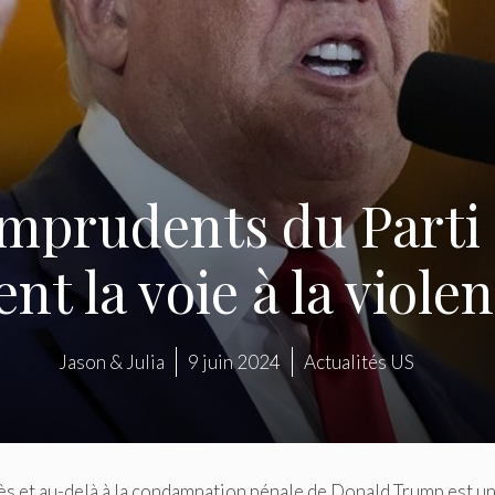
imprudents du Parti
t la voie à la violen
Jason & Julia
9 juin 2024
Actualités US
ès et au-delà à la condamnation pénale de Donald Trump est u