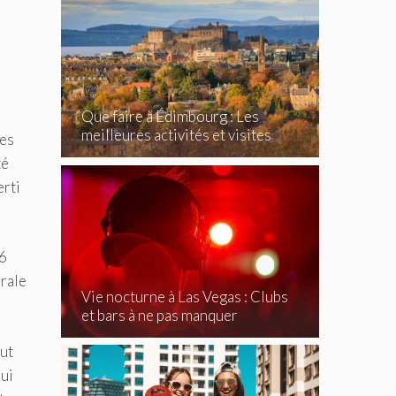
Que faire à Édimbourg : Les
meilleures activités et visites
les
incontournables
té
erti
 6
orale
Vie nocturne à Las Vegas : Clubs
et bars à ne pas manquer
out
hui