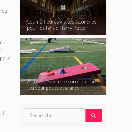
e qui
Les meilleures visites à Londres
pour les fans d’Harry Potter
 qui
en
 pour
À la découverte de cornhole : un
jeu pour petits et grands
Rechercher :
 Il