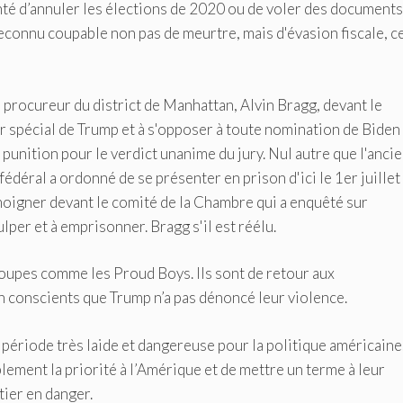
nté d’annuler les élections de 2020 ou de voler des documents
reconnu coupable non pas de meurtre, mais d'évasion fiscale, c
e procureur du district de Manhattan, Alvin Bragg, devant le
 spécial de Trump et à s'opposer à toute nomination de Biden
 punition pour le verdict unanime du jury. Nul autre que l'anci
fédéral a ordonné de se présenter en prison d'ici le 1er juillet
moigner devant le comité de la Chambre qui a enquêté sur
lper et à emprisonner. Bragg s'il est réélu.
roupes comme les Proud Boys. Ils sont de retour aux
 conscients que Trump n’a pas dénoncé leur violence.
 période très laide et dangereuse pour la politique américaine.
lement la priorité à l’Amérique et de mettre un terme à leur
ier en danger.