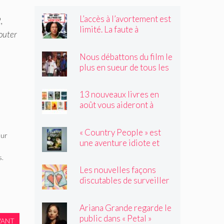
L’accès à l’avortement est
,
limité. La faute à
outer
Hollywood ?
Nous débattons du film le
plus en sueur de tous les
temps
13 nouveaux livres en
août vous aideront à
traverser les canicules de
l'été
« Country People » est
eur
une aventure idiote et
satisfaisante au milieu de
s.
l'été
Les nouvelles façons
discutables de surveiller
vos amis
Ariana Grande regarde le
public dans « Petal »
VANT