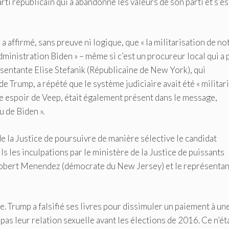
rti républicain qui a abandonné les valeurs de son parti et s’es
 affirmé, sans preuve ni logique, que « la militarisation de no
administration Biden » – même si c’est un procureur local qui a 
présentante Elise Stefanik (Républicaine de New York), qui
de Trump, a répété que le système judiciaire avait été « militari
e espoir de Veep, était également présent dans le message,
u de Biden ».
e la Justice de poursuivre de manière sélective le candidat
 les inculpations par le ministère de la Justice de puissants
Robert Menendez (démocrate du New Jersey) et le représentan
e. Trump a falsifié ses livres pour dissimuler un paiement à un
 pas leur relation sexuelle avant les élections de 2016. Ce n’ét