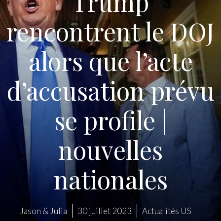
Trump
rencontrent le DOJ
alors que l’acte
d’accusation prévu
se profile |
nouvelles
nationales
Jason & Julia
30 juillet 2023
Actualités US