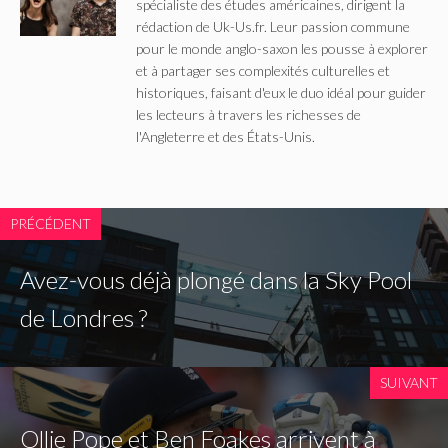
spécialiste des études américaines, dirigent la
rédaction de Uk-Us.fr. Leur passion commune
pour le monde anglo-saxon les pousse à explorer
et à partager ses complexités culturelles et
historiques, faisant d'eux le duo idéal pour guider
les lecteurs à travers les richesses de
l'Angleterre et des États-Unis.
PRÉCÉDENT
Avez-vous déjà plongé dans la Sky Pool
de Londres ?
SUIVANT
Ollie Pope et Ben Foakes arrivent à