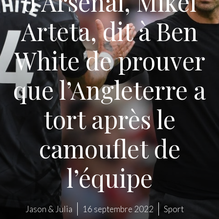
d’Arsenal, Mikel
Arteta, dit à Ben
White de prouver
que l’Angleterre a
tort après le
camouflet de
l’équipe
Jason & Julia
16 septembre 2022
Sport