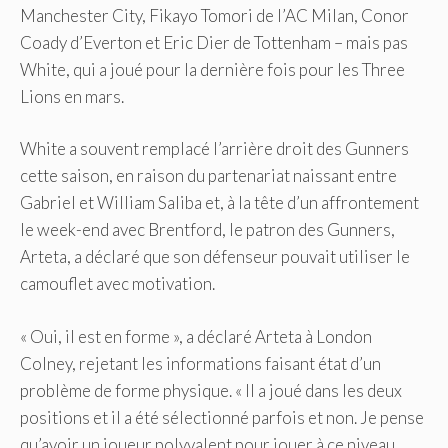
Manchester City, Fikayo Tomori de l’AC Milan, Conor
Coady d’Everton et Eric Dier de Tottenham – mais pas
White, qui a joué pour la dernière fois pour les Three
Lions en mars.
White a souvent remplacé l’arrière droit des Gunners
cette saison, en raison du partenariat naissant entre
Gabriel et William Saliba et, à la tête d’un affrontement
le week-end avec Brentford, le patron des Gunners,
Arteta, a déclaré que son défenseur pouvait utiliser le
camouflet avec motivation.
« Oui, il est en forme », a déclaré Arteta à London
Colney, rejetant les informations faisant état d’un
problème de forme physique. « Il a joué dans les deux
positions et il a été sélectionné parfois et non. Je pense
qu’avoir un joueur polyvalent pour jouer à ce niveau