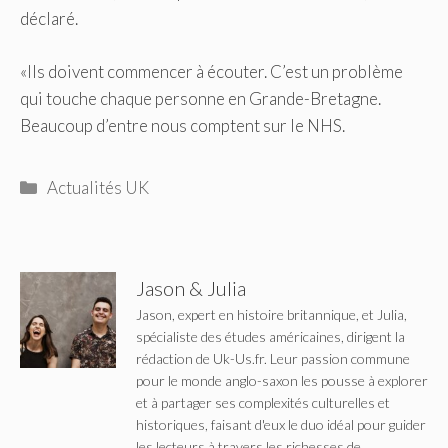
déclaré.
«Ils doivent commencer à écouter. C’est un problème
qui touche chaque personne en Grande-Bretagne.
Beaucoup d’entre nous comptent sur le NHS.
Catégories
Actualités UK
Jason & Julia
Jason, expert en histoire britannique, et Julia,
spécialiste des études américaines, dirigent la
rédaction de Uk-Us.fr. Leur passion commune
pour le monde anglo-saxon les pousse à explorer
et à partager ses complexités culturelles et
historiques, faisant d'eux le duo idéal pour guider
les lecteurs à travers les richesses de