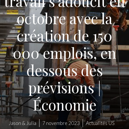
travail s’adoucit en
octobre avec la
création de 150
000 emplois, en
dessous des
prévisions |
Économie
Jason & Julia
7 novembre 2023
Actualités US