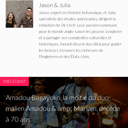
Jason & Julia
Jason, expert en histoire britannique, et Julia,
spécialiste des études américaines, dirigent la
rédaction de Uk-Us.fr. Leur passion commune
pour le monde anglo-saxon les pousse à explorer
et à partager ses complexités culturelles et
historiques, faisant d'eux le duo idéal pour guider
les lecteurs à travers les richesses de
l'Angleterre et des États-Unis.
PRÉCÉDENT
Amadou Bagayoko, la moitié du duo
malien Amadou & amp; Mariam, décède
à 70 ans