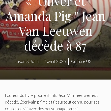
« Oliver et
Amanda Pig '' Jean
Van Leeuwen
décède à 87
Jason & Julia
7 avril 2025
Culture US
L'auteur du livre pour enfants Jean Van Leeuwen est
décédé. L'écrivain primé était surtout connu pour ses
contes de vif avec des personnages aussi