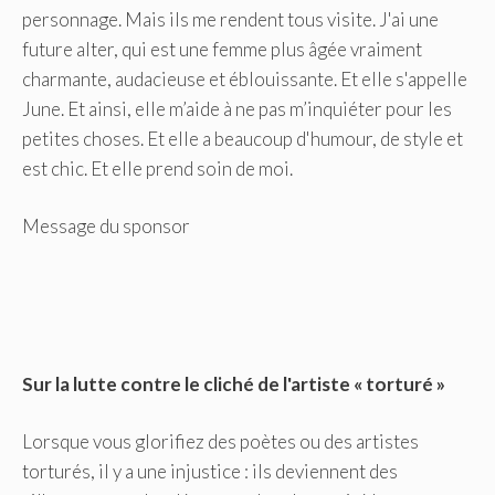
personnage. Mais ils me rendent tous visite. J'ai une
future alter, qui est une femme plus âgée vraiment
charmante, audacieuse et éblouissante. Et elle s'appelle
June. Et ainsi, elle m’aide à ne pas m’inquiéter pour les
petites choses. Et elle a beaucoup d'humour, de style et
est chic. Et elle prend soin de moi.
Message du sponsor
Sur la lutte contre le cliché de l'artiste « torturé »
Lorsque vous glorifiez des poètes ou des artistes
torturés, il y a une injustice : ils deviennent des