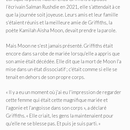
l’écrivain Salman Rushdie en 2021, elle s’attendait à ce
que la journée soit joyeuse. Leurs amis et leur famille
s'étaient réunis et la meilleure amie de Griffiths, la
poète Kamilah Aisha Moon, devait prendre la parole.
Mais Moon ne s'est jamais présenté. Griffiths était
encore dans sa robe de mariée lorsqu'elle a appris que
son amie était décédée. Elle dit que la mort de Moon l'a
mise dans un état dissociatif ; c'était comme si elle se
tenait en dehors de son propre corps.
« Il y a eu un moment où j'ai eu l'impression de regarder
cette femme qui était cette magnifique mariée et
l'agonie et l'angoisse dans son corps », a déclaré
Griffiths. « Elle criait, les gens la maintenaient pour
qu'elle ne se blesse pas. Et puis je suis parti. »