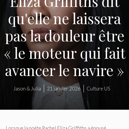
Eliza Griffiths dit
qu'elle ne laissera
pas la douleur être
« le moteur qui fait
avancer le navire »
Jason & Julia
21 janvier 2026
Culture US
Lorsque la poète Rachel Eliza Griffiths a épousé