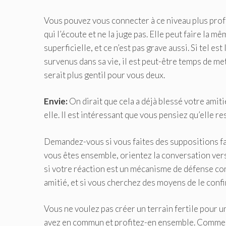
Vous pouvez vous connecter à ce niveau plus profon
qui l’écoute et ne la juge pas. Elle peut faire la 
superficielle, et ce n’est pas grave aussi. Si tel 
survenus dans sa vie, il est peut-être temps de met
serait plus gentil pour vous deux.
Envie:
On dirait que cela a déjà blessé votre amit
elle. Il est intéressant que vous pensiez qu’elle
Demandez-vous si vous faites des suppositions fa
vous êtes ensemble, orientez la conversation ve
si votre réaction est un mécanisme de défense con
amitié, et si vous cherchez des moyens de le confi
Vous ne voulez pas créer un terrain fertile pour 
avez en commun et profitez-en ensemble. Comme vo