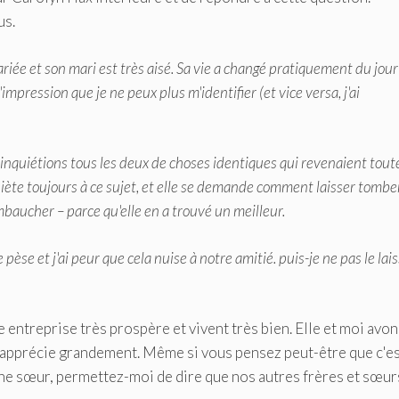
us.
ée et son mari est très aisé. Sa vie a changé pratiquement du jour
impression que je ne peux plus m'identifier (et vice versa, j'ai
us inquiétions tous les deux de choses identiques qui revenaient tout
iète toujours à ce sujet, et elle se demande comment laisser tombe
baucher – parce qu'elle en a trouvé un meilleur.
èse et j'ai peur que cela nuise à notre amitié. puis-je ne pas le lai
 entreprise très prospère et vivent très bien. Elle et moi avon
 j'apprécie grandement. Même si vous pensez peut-être que c'e
 une sœur, permettez-moi de dire que nos autres frères et sœur