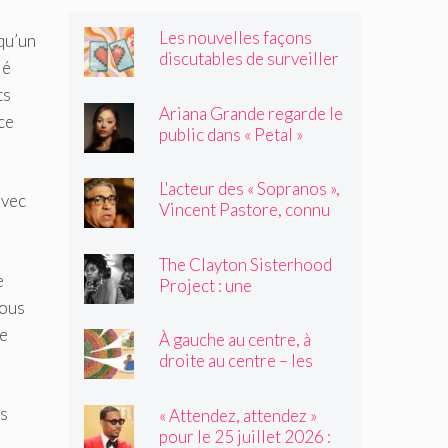
Les nouvelles façons
lqu’un
discutables de surveiller
ié
vos amis
ts
Ariana Grande regarde le
ce
public dans « Petal »
L'acteur des « Sopranos »,
avec
Vincent Pastore, connu
pour jouer des truands et
des durs, est décédé à 80
The Clayton Sisterhood
ans
e
Project : une
photographe capture la
vous
migration inversée de sa
re
À gauche au centre, à
famille du Nord vers le
droite au centre – les
Sud
élèves de 2e année
tressent un « tapis à
us
« Attendez, attendez »
histoires »
pour le 25 juillet 2026 :