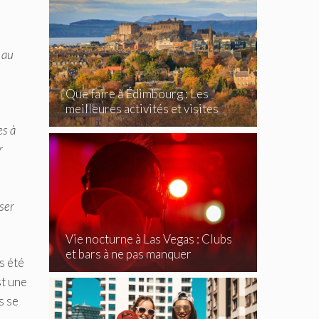
 au
Que faire à Édimbourg : Les
meilleures activités et visites
incontournables
es à
r
sser
Vie nocturne à Las Vegas : Clubs
et bars à ne pas manquer
s été
st une
s se