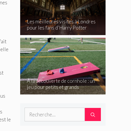
nnes
Les meilleures visites à Londres
pour les fans d’Harry Potter
fait
 elle
st
À la découverte de cornhole : un
jeu pour petits et grands
ous
Rechercher :
ts
est le