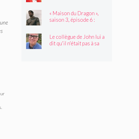
avec l'invité de Not My
Job, Tyler James
« Maison du Dragon »,
Williams
saison 3, épisode 6 :
 une
Nation d'assassinat
es
Le collègue de John lui a
dit qu'il n'était pas à sa
place. C'était juste ce
qu'il avait besoin
d'entendre
eur
s.