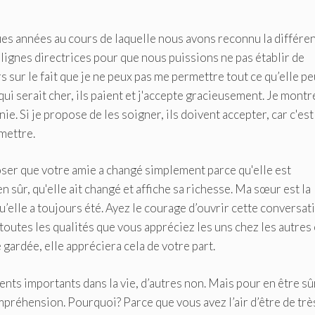
ques années au cours de laquelle nous avons reconnu la différe
 lignes directrices pour que nous puissions ne pas établir de
 sur le fait que je ne peux pas me permettre tout ce qu’elle pe
ui serait cher, ils paient et j'accepte gracieusement. Je montr
. Si je propose de les soigner, ils doivent accepter, car c'es
mettre.
poser que votre amie a changé simplement parce qu'elle est
 sûr, qu'elle ait changé et affiche sa richesse. Ma sœur est la
lle a toujours été. Ayez le courage d’ouvrir cette conversati
 toutes les qualités que vous appréciez les uns chez les autres 
e gardée, elle appréciera cela de votre part.
ts importants dans la vie, d’autres non. Mais pour en être sûr
mpréhension. Pourquoi? Parce que vous avez l’air d’être de trè