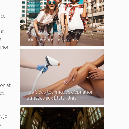
nce
ut.
Top destinations aux États-Unis
e
pour célébrer les grands
événements
t mon
on et
Top 3 des techniques d’épilation
et
utilisées aux États-Unis
, je
s