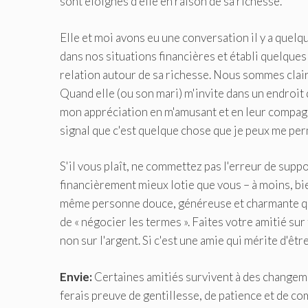
sont éloignés d'elle en raison de sa richesse.
Elle et moi avons eu une conversation il y a quel
dans nos situations financières et établi quelques
relation autour de sa richesse. Nous sommes clairs
Quand elle (ou son mari) m'invite dans un endroit q
mon appréciation en m'amusant et en leur compagnie
signal que c'est quelque chose que je peux me per
S'il vous plaît, ne commettez pas l'erreur de sup
financièrement mieux lotie que vous – à moins, bien
même personne douce, généreuse et charmante qu’e
de « négocier les termes ». Faites votre amitié sur
non sur l'argent. Si c'est une amie qui mérite d'êtr
Envie:
Certaines amitiés survivent à des changemen
ferais preuve de gentillesse, de patience et de co