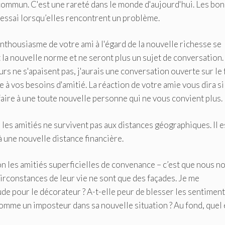
commun. C'est une rareté dans le monde d'aujourd'hui. Les bo
 essai lorsqu’elles rencontrent un problème.
'enthousiasme de votre ami à l'égard de la nouvelle richesse se
 la nouvelle norme et ne seront plus un sujet de conversation.
rs ne s'apaisent pas, j'aurais une conversation ouverte sur le 
à vos besoins d'amitié. La réaction de votre amie vous dira si
aire à une toute nouvelle personne qui ne vous convient plus.
e les amitiés ne survivent pas aux distances géographiques. Il e
à une nouvelle distance financière.
on les amitiés superficielles de convenance – c’est que nous n
irconstances de leur vie ne sont que des façades. Je me
ude pour le décorateur ? A-t-elle peur de blesser les sentimen
e comme un imposteur dans sa nouvelle situation ? Au fond, quel 