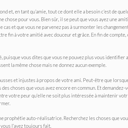
d et, en tant qu’amie, tout ce dont elle a besoin c’est de que
même chose pour vous. Bien sûr, il se peut que vous ayez une amit
est le cas et que vous ne parvenez pas à surmonter les changemen
tre fin à votre amitié avec douceur et grâce. En fin de compte, 
ié, puisque vous dites que vous ne pouvez plus vous identifier 
 ressent la même chose mais ne donnez aucun exemple.
usses et injustes à propos de votre ami. Peut-être que lorsqu
rs des choses que vous avez encore en commun. Et demandez-
tre votre peur qu'elle ne soit plus intéressée à maintenir vot
rmer.
une prophétie auto-réalisatrice. Recherchez les choses que vo
us l'avez toujours fait.