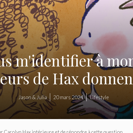
us m'identifier à m
cteurs de Hax donnent
Jason & Julia
20 mars 2024
Lifestyle
r Carolyn Hax intérieure et de répondre à cette question.