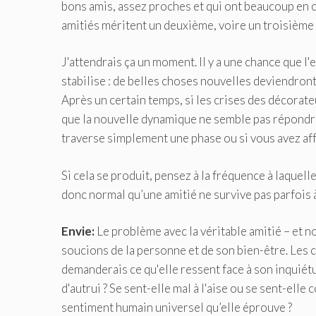
bons amis, assez proches et qui ont beaucoup en 
amitiés méritent un deuxième, voire un troisième
J'attendrais ça un moment. Il y a une chance que l
stabilise : de belles choses nouvelles deviendront
Après un certain temps, si les crises des décorateu
que la nouvelle dynamique ne semble pas répondre 
traverse simplement une phase ou si vous avez aff
Si cela se produit, pensez à la fréquence à laquell
donc normal qu’une amitié ne survive pas parfois 
Envie:
Le problème avec la véritable amitié – et n
soucions de la personne et de son bien-être. Les c
demanderais ce qu'elle ressent face à son inquiét
d'autrui ? Se sent-elle mal à l'aise ou se sent-ell
sentiment humain universel qu’elle éprouve ?