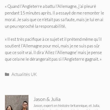
« Quand l’Angleterre a battu l’Allemagne, j’ai pleuré
pendant 15 minutes après. Il a essayé de me remonter le
moral. Je sais que ce n’était pas sa faute, mais je lui en ai
un peu reproché la responsabilité.
« Il est très pacifique à ce sujet et il prétend même qu’il
soutient l’Allemagne pour moi, mais je ne suis pas sûr
que ce soit vrai. Il dira ‘Allez l’Allemagne’ mais je pense
que cela ne le dérangerait pas si l’Angleterre gagnait. »
Catégories
Actualités UK
Jason & Julia
Jason, expert en histoire britannique, et Julia,