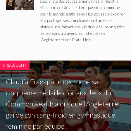
spécialiste des études américaines, dirigent la
rédaction de Uk-Us.fr. Leur passion commune
pour le monde anglo-saxon les pousse à explorer
et à partager ses complexités culturelles et
historiques, faisant d'eux le duo idéal pour guider
les lecteurs à travers les richesses de
l'Angleterre et des États-Unis.
PRÉCÉDENT
Claudia Fragapane décroche sa
cinquième médaille d’or aux Jeux du
Commonwealth alors que l’Angleterre
garde son sang-froid en gymnastique
féminine par équipe