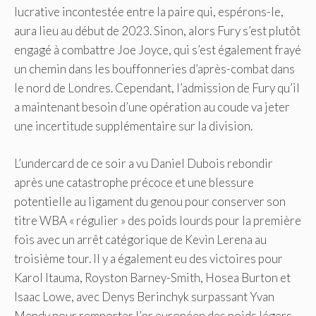
lucrative incontestée entre la paire qui, espérons-le,
aura lieu au début de 2023. Sinon, alors Fury s’est plutôt
engagé à combattre Joe Joyce, qui s’est également frayé
un chemin dans les bouffonneries d’après-combat dans
le nord de Londres. Cependant, l’admission de Fury qu’il
a maintenant besoin d’une opération au coude va jeter
une incertitude supplémentaire sur la division.
L’undercard de ce soir a vu Daniel Dubois rebondir
après une catastrophe précoce et une blessure
potentielle au ligament du genou pour conserver son
titre WBA « régulier » des poids lourds pour la première
fois avec un arrêt catégorique de Kevin Lerena au
troisième tour. Il y a également eu des victoires pour
Karol Itauma, Royston Barney-Smith, Hosea Burton et
Isaac Lowe, avec Denys Berinchyk surpassant Yvan
Mendy pour remporter l’or européen des poids légers.