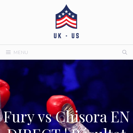
Aller
au
contenu
MENU
Fury vs Chisora ​​EN