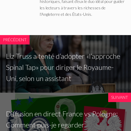
historiques, faisant d'eux le duo idéal pour guider
les lecteurs à travers les richesses de
l'Angleterre et des États-Unis.
PRÉCÉDENT
Liz Truss a tenté d’adopter «l’approche
Spinal Tap» pour diriger le Royaume-
Uni, selon un assistant
SUIVANT
Diffusion en direct France vs Pologne:
Comment puis-je regarder