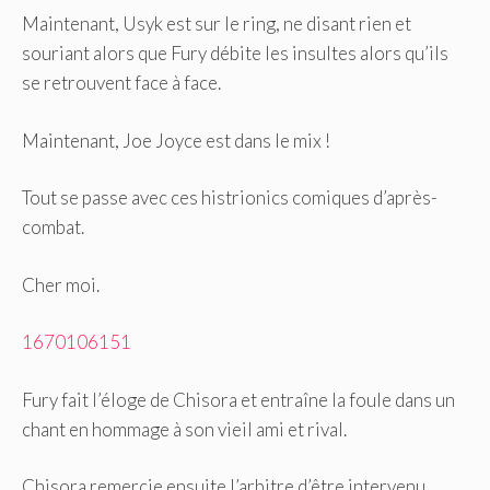
Maintenant, Usyk est sur le ring, ne disant rien et
souriant alors que Fury débite les insultes alors qu’ils
se retrouvent face à face.
Maintenant, Joe Joyce est dans le mix !
Tout se passe avec ces histrionics comiques d’après-
combat.
Cher moi.
1670106151
Fury fait l’éloge de Chisora ​​et entraîne la foule dans un
chant en hommage à son vieil ami et rival.
Chisora ​​remercie ensuite l’arbitre d’être intervenu