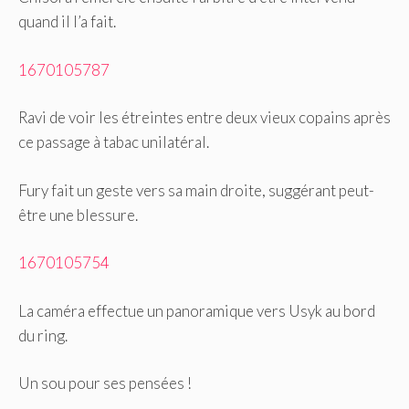
quand il l’a fait.
1670105787
Ravi de voir les étreintes entre deux vieux copains après
ce passage à tabac unilatéral.
Fury fait un geste vers sa main droite, suggérant peut-
être une blessure.
1670105754
La caméra effectue un panoramique vers Usyk au bord
du ring.
Un sou pour ses pensées !