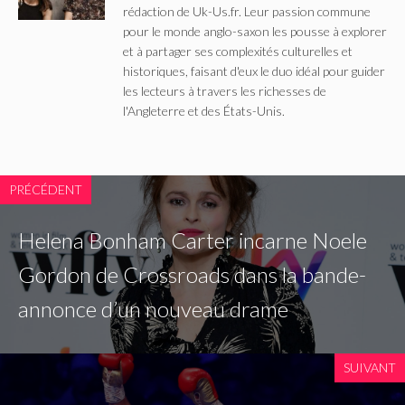
rédaction de Uk-Us.fr. Leur passion commune
pour le monde anglo-saxon les pousse à explorer
et à partager ses complexités culturelles et
historiques, faisant d'eux le duo idéal pour guider
les lecteurs à travers les richesses de
l'Angleterre et des États-Unis.
PRÉCÉDENT
Helena Bonham Carter incarne Noele
Gordon de Crossroads dans la bande-
annonce d’un nouveau drame
SUIVANT