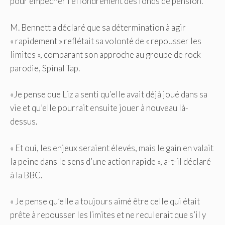
pour empêcher l’effondrement des fonds de pension.
M. Bennett a déclaré que sa détermination à agir
« rapidement » reflétait sa volonté de « repousser les
limites », comparant son approche au groupe de rock
parodie, Spinal Tap.
«Je pense que Liz a senti qu’elle avait déjà joué dans sa
vie et qu’elle pourrait ensuite jouer à nouveau là-
dessus.
« Et oui, les enjeux seraient élevés, mais le gain en valait
la peine dans le sens d’une action rapide », a-t-il déclaré
à la BBC.
« Je pense qu’elle a toujours aimé être celle qui était
prête à repousser les limites et ne reculerait que s’il y