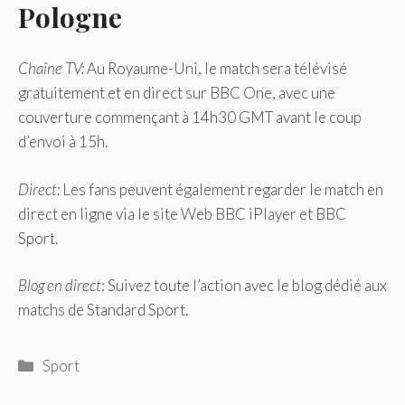
Pologne
Chaîne TV:
Au Royaume-Uni, le match sera télévisé
gratuitement et en direct sur BBC One, avec une
couverture commençant à 14h30 GMT avant le coup
d’envoi à 15h.
Direct:
Les fans peuvent également regarder le match en
direct en ligne via le site Web BBC iPlayer et BBC
Sport.
Blog en direct
: Suivez toute l’action avec le blog dédié aux
matchs de Standard Sport.
Catégories
Sport