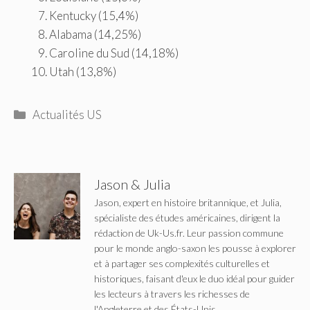
Kentucky (15,4%)
Alabama (14,25%)
Caroline du Sud (14,18%)
Utah (13,8%)
Catégories
Actualités US
Jason & Julia
Jason, expert en histoire britannique, et Julia,
spécialiste des études américaines, dirigent la
rédaction de Uk-Us.fr. Leur passion commune
pour le monde anglo-saxon les pousse à explorer
et à partager ses complexités culturelles et
historiques, faisant d'eux le duo idéal pour guider
les lecteurs à travers les richesses de
l'Angleterre et des États-Unis.