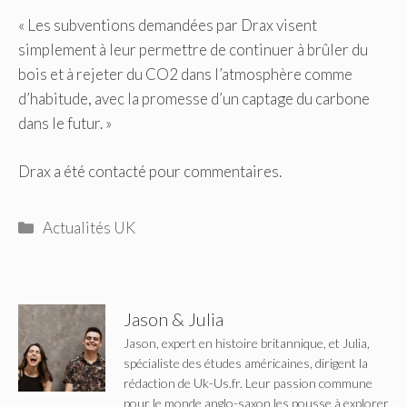
« Les subventions demandées par Drax visent
simplement à leur permettre de continuer à brûler du
bois et à rejeter du CO2 dans l’atmosphère comme
d’habitude, avec la promesse d’un captage du carbone
dans le futur. »
Drax a été contacté pour commentaires.
Catégories
Actualités UK
Jason & Julia
Jason, expert en histoire britannique, et Julia,
spécialiste des études américaines, dirigent la
rédaction de Uk-Us.fr. Leur passion commune
pour le monde anglo-saxon les pousse à explorer