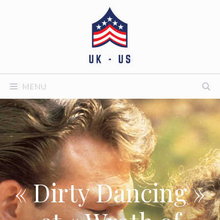
Aller
au
contenu
MENU
« Dirty Dancing »