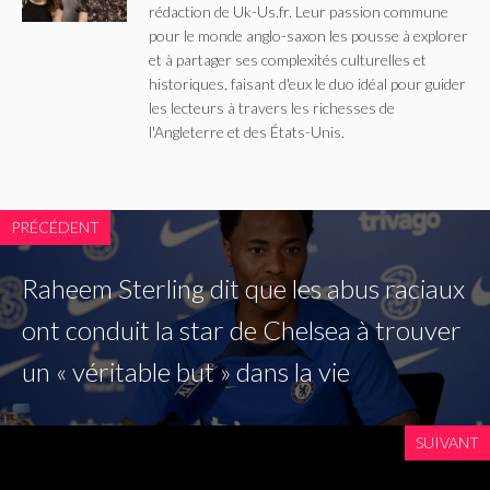
rédaction de Uk-Us.fr. Leur passion commune
pour le monde anglo-saxon les pousse à explorer
et à partager ses complexités culturelles et
historiques, faisant d'eux le duo idéal pour guider
les lecteurs à travers les richesses de
l'Angleterre et des États-Unis.
PRÉCÉDENT
Raheem Sterling dit que les abus raciaux
ont conduit la star de Chelsea à trouver
un « véritable but » dans la vie
SUIVANT