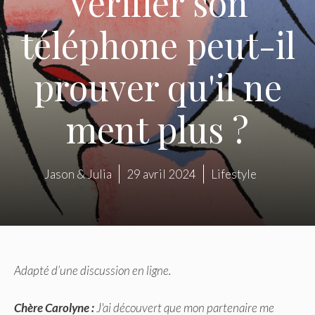
Vérifier son
téléphone peut-il
prouver qu'il ne
ment plus ?
Jason & Julia
29 avril 2024
Lifestyle
Adapté d’une discussion en ligne.
Chère Carolyne :
J'ai découvert que mon partenaire me