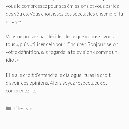
vous le compressez pour ses émissions et vous parlez
des vôtres. Vous choisissez ces spectacles ensemble. Tu
essayes.
Vous ne pouvez pas décider de ce que « nous savons
tous », puis utiliser cela pour l'insulter. Bonjour, selon
votre définition,
elle
regarde la télévision « comme un
idiot ».
Elle a le droit d'entendre le dialogue ; tu as le droit
d'avoir des opinions. Alors soyez respectueux et
comprenez-le.
Catégories
Lifestyle