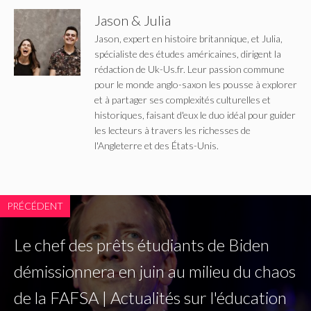
Jason & Julia
Jason, expert en histoire britannique, et Julia,
spécialiste des études américaines, dirigent la
rédaction de Uk-Us.fr. Leur passion commune
pour le monde anglo-saxon les pousse à explorer
et à partager ses complexités culturelles et
historiques, faisant d'eux le duo idéal pour guider
les lecteurs à travers les richesses de
l'Angleterre et des États-Unis.
PRÉCÉDENT
Le chef des prêts étudiants de Biden
démissionnera en juin au milieu du chaos
de la FAFSA | Actualités sur l'éducation