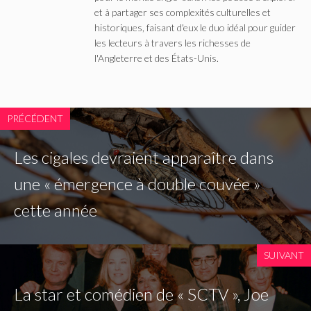
et à partager ses complexités culturelles et
historiques, faisant d'eux le duo idéal pour guider
les lecteurs à travers les richesses de
l'Angleterre et des États-Unis.
PRÉCÉDENT
Les cigales devraient apparaître dans
une « émergence à double couvée »
cette année
SUIVANT
La star et comédien de « SCTV », Joe