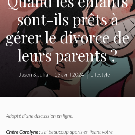
Quand les enfants
sont-ils prêts à
gérer le divorce de
leurs parents ?
Jason & Julia
15 avril 2024
Lifestyle
Adapté d’une discussion en ligne.
Chère Carolyne :
J'ai beaucoup appris en lisant votre