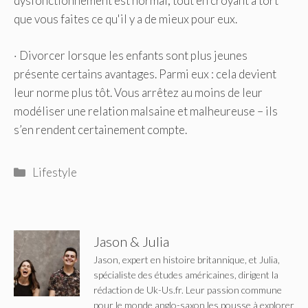
dysfonctionnement est normal, tout en croyant à tort
que vous faites ce qu'il y a de mieux pour eux.
· Divorcer lorsque les enfants sont plus jeunes
présente certains avantages. Parmi eux : cela devient
leur norme plus tôt. Vous arrêtez au moins de leur
modéliser une relation malsaine et malheureuse – ils
s’en rendent certainement compte.
Catégories
Lifestyle
Jason & Julia
Jason, expert en histoire britannique, et Julia,
spécialiste des études américaines, dirigent la
rédaction de Uk-Us.fr. Leur passion commune
pour le monde anglo-saxon les pousse à explorer