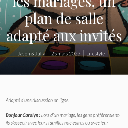
les mariages, un
plan de salle
adapté aux invités
Jason & Julia
25 mars 2023
Lifestyle
Adapté d’une discussion en ligne.
Bonjour Carolyn :
Lors d’un mariage, les gens préféreraient-
ils s’asseoir avec leurs familles nucléaires ou avec leur