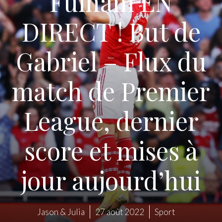
Fulham EN
DIRECT ! But de
Gabriel – Flux du
match de Premier
League, dernier
score et mises à
jour aujourd’hui
Jason & Julia
27 août 2022
Sport