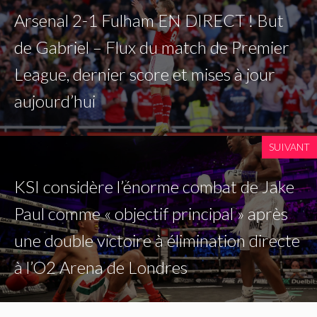
Arsenal 2-1 Fulham EN DIRECT ! But
de Gabriel – Flux du match de Premier
League, dernier score et mises à jour
aujourd’hui
SUIVANT
KSI considère l’énorme combat de Jake
Paul comme « objectif principal » après
une double victoire à élimination directe
à l’O2 Arena de Londres