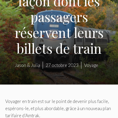
façon dont les
passagers
réservent leurs
billets de train
Jason & Julia
27 octobre 2023
Voyage
Voyager en train est sur le point de devenir plus facile,
espérons-le, et plus abordable, grâce à un nouveau plan
tarifaire d’Amtrak.