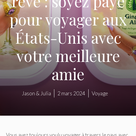
rêve : soyez payé
pour voyager aux
États-Unis avec
votre meilleure
amie
Jason & Julia
2 mars 2024
Voyage
Vous avez toujours voulu voyager à travers le pays avec