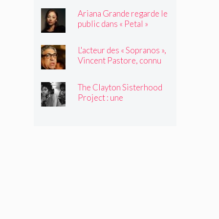
Ariana Grande regarde le
public dans « Petal »
L'acteur des « Sopranos »,
Vincent Pastore, connu
pour jouer des truands et
des durs, est décédé à 80
The Clayton Sisterhood
ans
Project : une
photographe capture la
migration inversée de sa
famille du Nord vers le
Sud