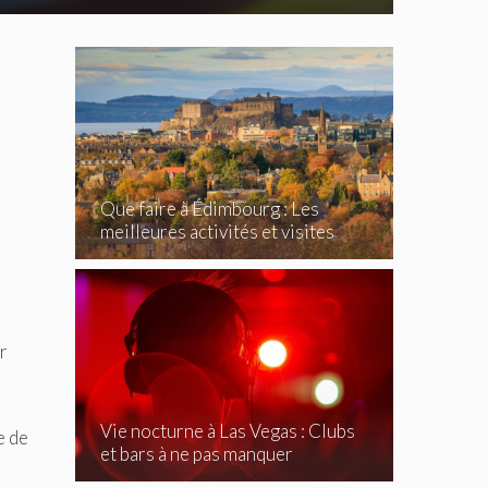
Que faire à Édimbourg : Les
meilleures activités et visites
incontournables
r
Vie nocturne à Las Vegas : Clubs
e de
et bars à ne pas manquer