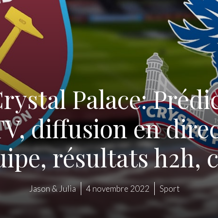
ystal Palace: Prédi
V, diffusion en dire
uipe, résultats h2h, 
Jason & Julia
4 novembre 2022
Sport