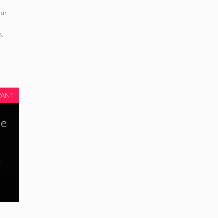
eur
s.
VANT
ne