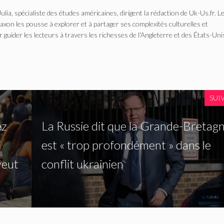
Julia, spécialiste des études américaines, dirigent la rédaction de Uk-Us.fr. L
n les pousse à explorer et à partager ses complexités culturelles et
r guider les lecteurs à travers les richesses de l'Angleterre et des États-Uni
SUI
ez
La Russie dit que la Grande-Bretag
est « trop ​​​​profondément » dans le
veut
conflit ukrainien