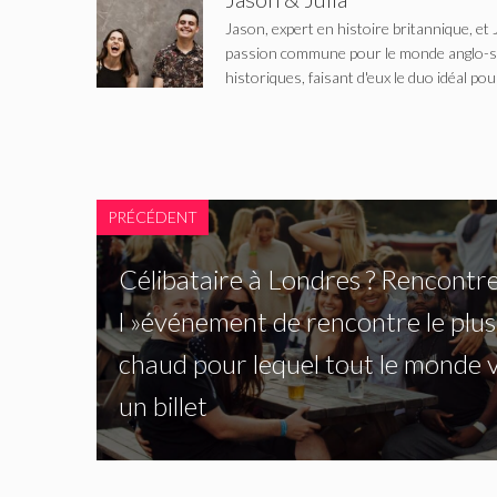
Jason, expert en histoire britannique, et 
passion commune pour le monde anglo-saxo
historiques, faisant d'eux le duo idéal pou
PRÉCÉDENT
Célibataire à Londres ? Rencontr
l »événement de rencontre le plus
chaud pour lequel tout le monde 
un billet