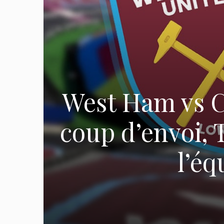
West Ham vs Cr
coup d’envoi, T
l’éq