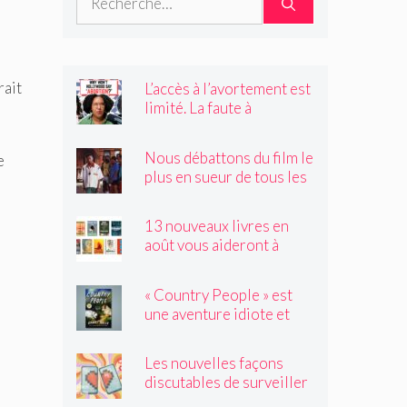
rait
L’accès à l’avortement est
limité. La faute à
Hollywood ?
Nous débattons du film le
e
plus en sueur de tous les
temps
13 nouveaux livres en
août vous aideront à
traverser les canicules de
l'été
« Country People » est
une aventure idiote et
satisfaisante au milieu de
l'été
Les nouvelles façons
discutables de surveiller
vos amis