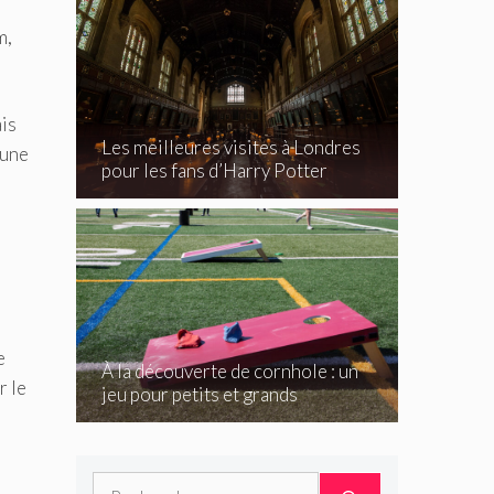
m,
ais
Les meilleures visites à Londres
 une
pour les fans d’Harry Potter
e
À la découverte de cornhole : un
r le
jeu pour petits et grands
Rechercher :