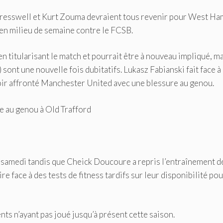
resswell et Kurt Zouma devraient tous revenir pour West Ha
en milieu de semaine contre le FCSB.
n titularisant le match et pourrait être à nouveau impliqué, m
ont une nouvelle fois dubitatifs. Lukasz Fabianski fait face à
oir affronté Manchester United avec une blessure au genou.
re au genou à Old Trafford
 samedi tandis que Cheick Doucoure a repris l’entraînement d
e face à des tests de fitness tardifs sur leur disponibilité pou
s n’ayant pas joué jusqu’à présent cette saison.