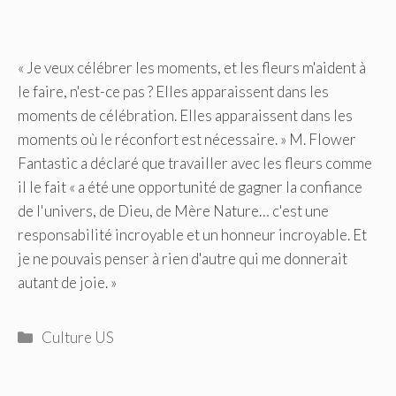
« Je veux célébrer les moments, et les fleurs m'aident à
le faire, n'est-ce pas ? Elles apparaissent dans les
moments de célébration. Elles apparaissent dans les
moments où le réconfort est nécessaire. » M. Flower
Fantastic a déclaré que travailler avec les fleurs comme
il le fait « a été une opportunité de gagner la confiance
de l'univers, de Dieu, de Mère Nature… c'est une
responsabilité incroyable et un honneur incroyable. Et
je ne pouvais penser à rien d'autre qui me donnerait
autant de joie. »
Catégories
Culture US