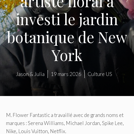
artiste floral a
investi le jardin
botanique de New
York
Jason & Julia
19 mars 2026
Culture US
M. Flower Fantastic a travaillé avec de grands noms et
marques : Serena Williams, Michael Jordan, Spike Lee,
Nike, Louis Vuitton, Netflix.