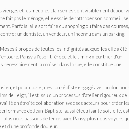
s vierges et les meubles clairsemés sont visiblement dépourv
 ne fait pas le ménage, elle essaie de rattraper son sommeil, se
ent. Parfois, elle sort faire du shopping ou faire des courses
ncontre : un dentiste, un vendeur, un inconnu dans un parking.
t Moses à propos de toutes les indignités auxquelles elle a été
'entoure. Pansy a l'esprit féroce et le timing meurtrier d'un
 nécessairement la croiser dans la rue, elle constitue une
sien, et pour cause ; c'est un réaliste engagé avec un don pou
ms de Leigh, il est issu d'un processus d'atelier rigoureux de
ravaillé en étroite collaboration avec ses acteurs pour créer le
performance de Jean-Baptiste, aussi électrisante soit-elle, es
; plus nous passons de temps avec Pansy, plus nous voyons qu
e et d'une profonde douleur.