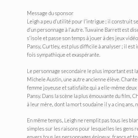
Message du sponsor
Leigh a peu d’utilité pour l’intrigue ; il construit 
d'un personnage à l'autre. Tuwaine Barrett est dis
s'isole et passe son temps à jouer à des jeux vidé
Pansy, Curtley, est plus difficile à analyser ; il e
fois sympathique et exaspérante.
Le personnage secondaire le plus important est la
Michele Austin, une autre ancienne élève. Chantell
femme joyeuse et satisfaite qui a elle-même deux fi
Pansy. Dans la scène la plus émouvante du film, 
à leur mère, dont la mort soudaine il y a cinq ans,
En même temps, Leigh ne remplit pas tous les blan
simples sur les raisons pour lesquelles les gens r
envers tous les personnages épineux, francs et tou