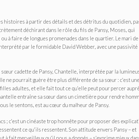
ses histoires à partir des détails et des détritus du quotidien, p
crètement déchirant dans le rôle du fils de Pansy, Moses, qui
o ou à faire de longues promenades dans le quartier. Le mari de
st interprété par le formidable David Webber, avec une passivité 
 sœur cadette de Pansy, Chantelle, interprétée par la lumineu
e ne pourrait guère être plus différente de sa sœur : c'est un
lles adultes, et elle fait tout ce qu'elle peut pour percer aupr
Chantelle entraîne sa sœur dans un cimetière pour rendre hom
 nous le sentons, est au cœur du malheur de Pansy.
cs ; c'est un cinéaste trop honnête pour proposer des explica
essentent ce qu'ils ressentent. Son attitude envers Pansy – et
t à fait merveilleux qu'il nous a donnés – s'exprime mieux dan