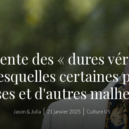
ente des « dures véri
esquelles certaines
es et d'autres malh
Jason & Julia
21 janvier 2025
Culture US