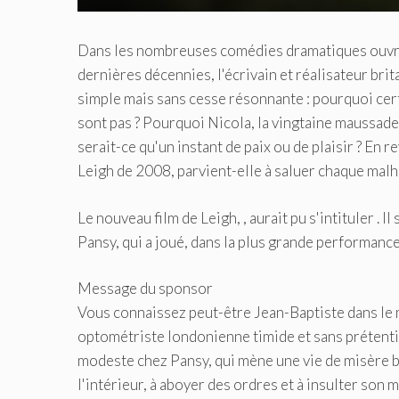
Dans les nombreuses comédies dramatiques ouvriè
dernières décennies, l'écrivain et réalisateur br
simple mais sans cesse résonnante : pourquoi cer
sont pas ? Pourquoi Nicola, la vingtaine maussade 
serait-ce qu'un instant de paix ou de plaisir ? En
Leigh de 2008, parvient-elle à saluer chaque malhe
Le nouveau film de Leigh, , aurait pu s'intituler 
Pansy, qui a joué, dans la plus grande performanc
Message du sponsor
Vous connaissez peut-être Jean-Baptiste dans le m
optométriste londonienne timide et sans prétention
modeste chez Pansy, qui mène une vie de misère bo
l'intérieur, à aboyer des ordres et à insulter son m