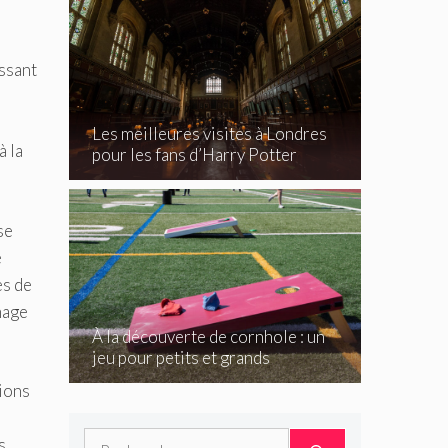
assant
Les meilleures visites à Londres
à la
pour les fans d’Harry Potter
se
e
ès de
mage
À la découverte de cornhole : un
jeu pour petits et grands
tions
Rechercher :
s