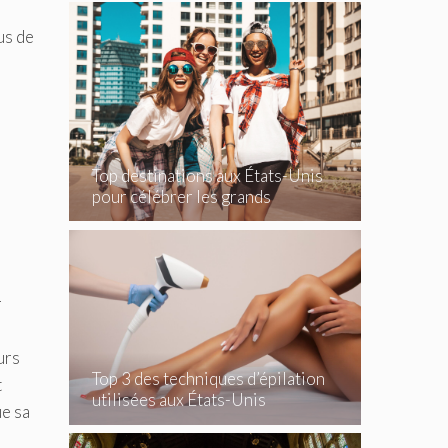
us de
,
Top destinations aux États-Unis
pour célébrer les grands
événements
r
urs
Top 3 des techniques d’épilation
t
utilisées aux États-Unis
e sa