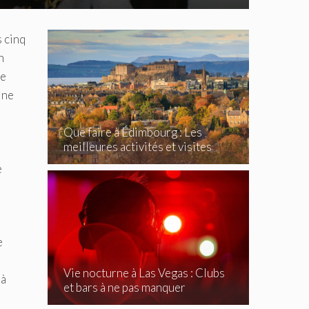
 cinq
n
le
 ne
Que faire à Édimbourg : Les
meilleures activités et visites
incontournables
e
e
Vie nocturne à Las Vegas : Clubs
 à
et bars à ne pas manquer