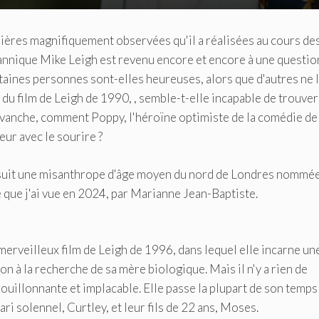
res magnifiquement observées qu'il a réalisées au cours des
itannique Mike Leigh est revenu encore et encore à une questio
taines personnes sont-elles heureuses, alors que d'autres ne 
du film de Leigh de 1990, , semble-t-elle incapable de trouver
 revanche, comment Poppy, l'héroïne optimiste de la comédie de
ur avec le sourire ?
. Il suit une misanthrope d'âge moyen du nord de Londres nommé
e que j'ai vue en 2024, par Marianne Jean-Baptiste.
erveilleux film de Leigh de 1996, dans lequel elle incarne un
 à la recherche de sa mère biologique. Mais il n'y a rien de
uillonnante et implacable. Elle passe la plupart de son temps
ari solennel, Curtley, et leur fils de 22 ans, Moses.