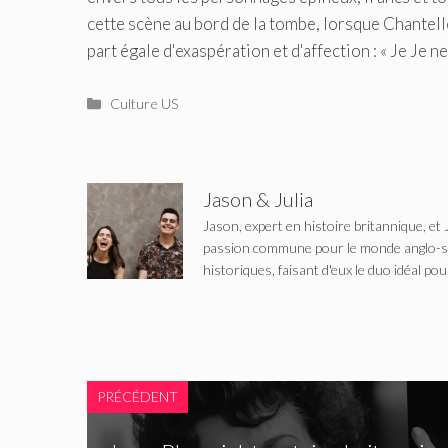
cette scène au bord de la tombe, lorsque Chantell
part égale d'exaspération et d'affection : « Je Je n
Catégories
Culture US
Jason & Julia
Jason, expert en histoire britannique, et 
passion commune pour le monde anglo-saxo
historiques, faisant d'eux le duo idéal pou
PRÉCÉDENT