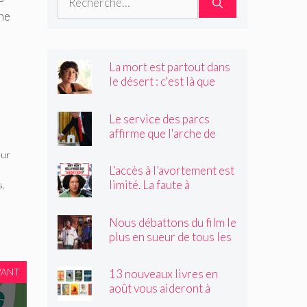
une
La mort est partout dans
le désert : c'est là que
Claire Vaye Watkins se
sent le plus vivante
Le service des parcs
affirme que l'arche de
Trump obstruerait les
eur
sites historiques.
L’accès à l’avortement est
Pourrait-il être déplacé ?
limité. La faute à
s.
Hollywood ?
Nous débattons du film le
plus en sueur de tous les
temps
VANT
13 nouveaux livres en
août vous aideront à
traverser les canicules de