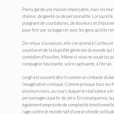
Pansy garde une maison impeccable, mais les mur
chaleur, de gaieté ou de personnalité. Lorsqu'elle
plaignant de courbatures, de douleurs et d'épuisem
pour finir par se bagarrer avec les gens qu'elle re
De retour à la maison, elle s'en prend à Curtley e
soumise et de la stupidité générale du monde qui l
comédien d'insultes. Même si vous ne voudriez pas
compagnie fascinante, voire captivante, à l'écran.
Leigh est souvent décrit comme un cinéaste dicken
l'exagération comique. Comme presque tous les fil
plusieurs mois, au cours duquel le réalisateur a t
personnages à partir de zéro. En conséquence, la 
également empreinte de complexité émotionnelle 
rage contre le monde naît d'une profonde solitud