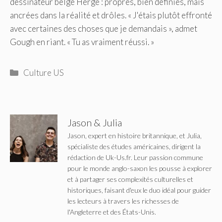
dessinateur belge Hergé : propres, bien définies, mais
ancrées dans la réalité et drôles. « J'étais plutôt effronté
avec certaines des choses que je demandais », admet
Gough en riant. « Tu as vraiment réussi. »
Catégories
Culture US
Jason & Julia
Jason, expert en histoire britannique, et Julia,
spécialiste des études américaines, dirigent la
rédaction de Uk-Us.fr. Leur passion commune
pour le monde anglo-saxon les pousse à explorer
et à partager ses complexités culturelles et
historiques, faisant d'eux le duo idéal pour guider
les lecteurs à travers les richesses de
l'Angleterre et des États-Unis.