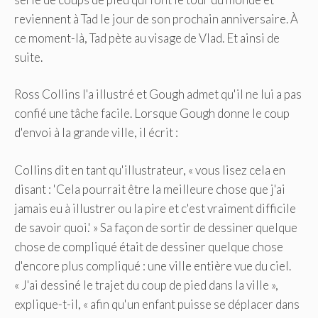
reviennent à Tad le jour de son prochain anniversaire. À
ce moment-là, Tad pète au visage de Vlad. Et ainsi de
suite.
Ross Collins l'a illustré et Gough admet qu'il ne lui a pas
confié une tâche facile. Lorsque Gough donne le coup
d'envoi à la grande ville, il écrit :
Collins dit en tant qu'illustrateur, « vous lisez cela en
disant : 'Cela pourrait être la meilleure chose que j'ai
jamais eu à illustrer ou la pire et c'est vraiment difficile
de savoir quoi.' » Sa façon de sortir de dessiner quelque
chose de compliqué était de dessiner quelque chose
d'encore plus compliqué : une ville entière vue du ciel.
« J'ai dessiné le trajet du coup de pied dans la ville »,
explique-t-il, « afin qu'un enfant puisse se déplacer dans