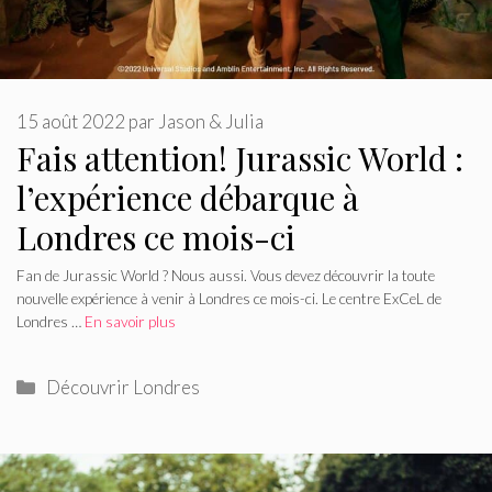
15 août 2022
par
Jason & Julia
Fais attention! Jurassic World :
l’expérience débarque à
Londres ce mois-ci
Fan de Jurassic World ? Nous aussi. Vous devez découvrir la toute
nouvelle expérience à venir à Londres ce mois-ci. Le centre ExCeL de
Londres …
En savoir plus
Catégories
Découvrir Londres