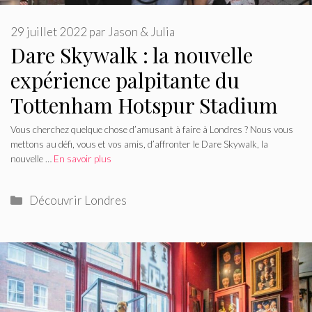
29 juillet 2022
par
Jason & Julia
Dare Skywalk : la nouvelle
expérience palpitante du
Tottenham Hotspur Stadium
Vous cherchez quelque chose d’amusant à faire à Londres ? Nous vous
mettons au défi, vous et vos amis, d’affronter le Dare Skywalk, la
nouvelle …
En savoir plus
Catégories
Découvrir Londres