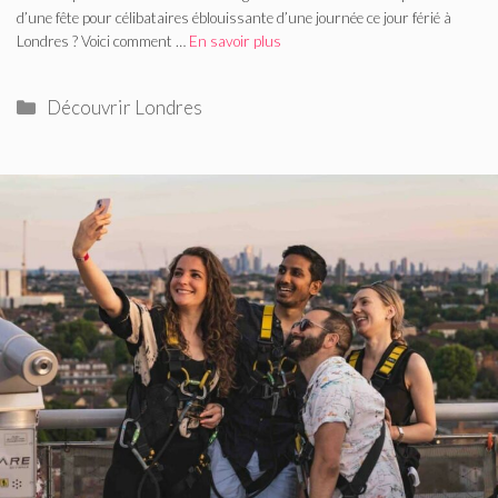
d’une fête pour célibataires éblouissante d’une journée ce jour férié à
Londres ? Voici comment …
En savoir plus
Catégories
Découvrir Londres