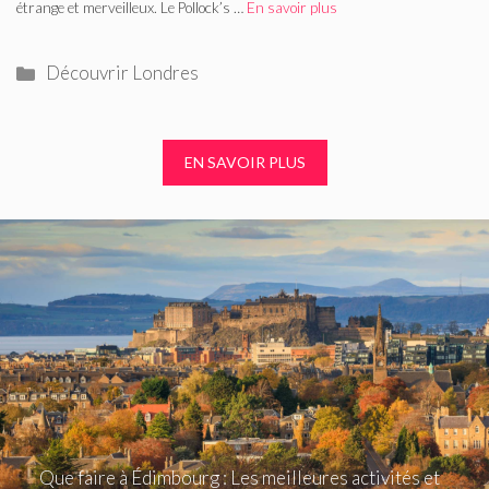
étrange et merveilleux. Le Pollock’s …
En savoir plus
Catégories
Découvrir Londres
EN SAVOIR PLUS
Que faire à Édimbourg : Les meilleures activités et