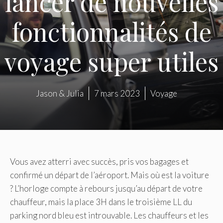
lancer de nouvelles
fonctionnalités de
voyage super utiles
Jason & Julia
7 mars 2023
Voyage
Vous avez atterri avec succès, pris vos bagages et
confirmé un départ de l’aéroport. Mais où est la voiture
? L’horloge compte à rebours jusqu’au départ de votre
chauffeur, mais la place 3H dans le troisième LL du
parking nord bleu est introuvable. Les chauffeurs et les