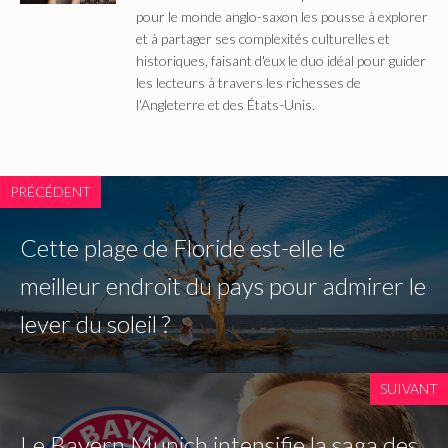
pour le monde anglo-saxon les pousse à explorer
et à partager ses complexités culturelles et
historiques, faisant d'eux le duo idéal pour guider
les lecteurs à travers les richesses de
l'Angleterre et des États-Unis.
PRÉCÉDENT
Cette plage de Floride est-elle le
meilleur endroit du pays pour admirer le
lever du soleil ?
SUIVANT
Le Bayern Munich intensifie la saga des