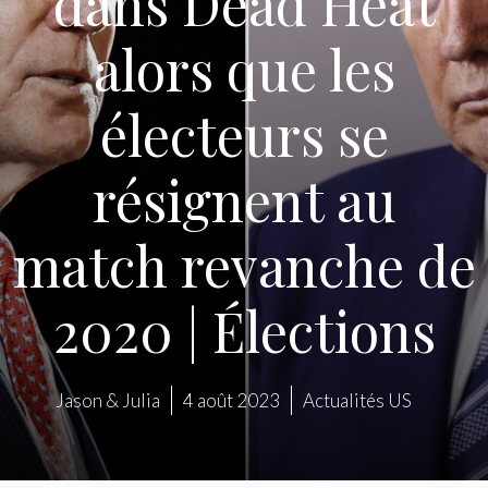
dans Dead Heat
alors que les
électeurs se
résignent au
match revanche de
2020 | Élections
Jason & Julia
4 août 2023
Actualités US