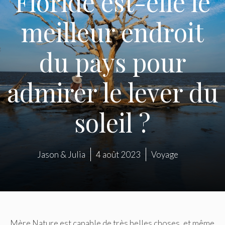
Floride est-elle le
meilleur endroit
du pays pour
admirer le lever du
soleil ?
Jason & Julia
4 août 2023
Voyage
Mère Nature est capable de très belles choses, et même