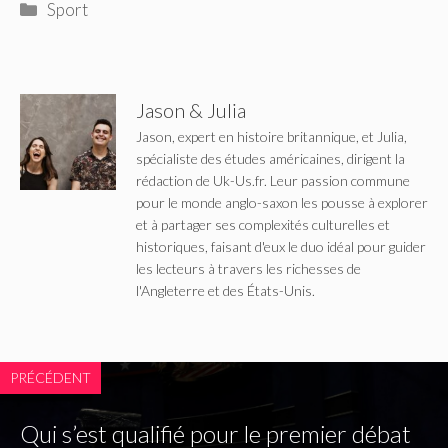
Catégories
Sport
Jason & Julia
Jason, expert en histoire britannique, et Julia,
spécialiste des études américaines, dirigent la
rédaction de Uk-Us.fr. Leur passion commune
pour le monde anglo-saxon les pousse à explorer
et à partager ses complexités culturelles et
historiques, faisant d'eux le duo idéal pour guider
les lecteurs à travers les richesses de
l'Angleterre et des États-Unis.
PRÉCÉDENT
Qui s’est qualifié pour le premier débat