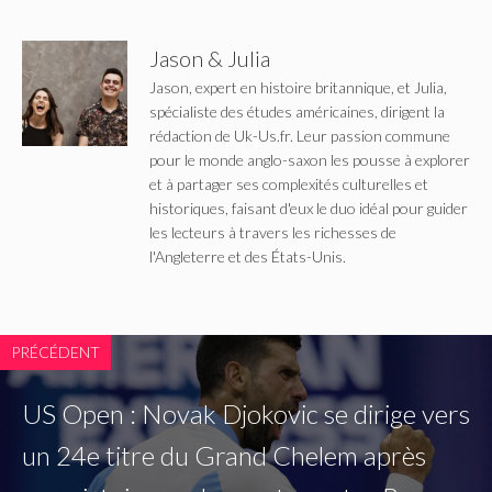
Jason & Julia
Jason, expert en histoire britannique, et Julia,
spécialiste des études américaines, dirigent la
rédaction de Uk-Us.fr. Leur passion commune
pour le monde anglo-saxon les pousse à explorer
et à partager ses complexités culturelles et
historiques, faisant d'eux le duo idéal pour guider
les lecteurs à travers les richesses de
l'Angleterre et des États-Unis.
PRÉCÉDENT
US Open : Novak Djokovic se dirige vers
un 24e titre du Grand Chelem après