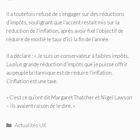
Il a toutefois refusé de s’engager sur des réductions
d’impôts, soulignant que l’accent restait mis sur la
réduction de l’inflation, après avoir fixé l’objectif de
réduire de moitié le taux d’ici la fin de l’année.
Il a déclaré : « Je suis un conservateur à faibles impôts.
La plus grande réduction d’impôts que je puisse offrir
au peuple britannique est de réduire l’inflation.
L’inflation est une taxe.
« C’est ce qu’ont dit Margaret Thatcher et Nigel Lawson
– ils avaient raison de le dire. »
Catégories
Actualités UK