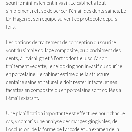
sourire minimalement invasif. Le cabinet a tout
simplement refusé de percer l'émail des dents saines. Le
Dr Hagen et son équipe suivent ce protocole depuis
lors.
Les options de traitement de conception du sourire
vont du simple collage composite, au blanchiment des
dents, à Invisalign et à l'orthodontie jusqu'à son
traitement vedette, le relooking non invasif du sourire
en porcelaine. Le cabinet estime que la structure
dentaire saine et naturelle doit rester intacte, et ses
facettes en composite ou en porcelaine sont collées à
l'émail existant.
Une planification importante est effectuée pour chaque
cas, y compris une analyse des marges gingivales, de
l’occlusion, de la forme de l’arcade et un examen de la