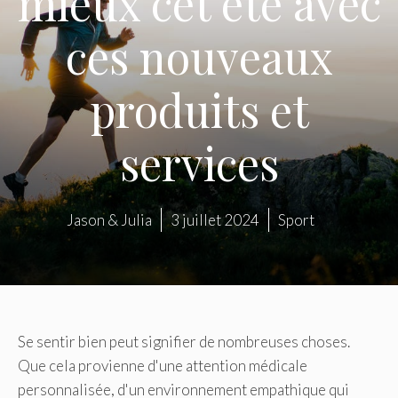
mieux cet été avec
ces nouveaux
produits et
services
Jason & Julia
3 juillet 2024
Sport
Se sentir bien peut signifier de nombreuses choses.
Que cela provienne d'une attention médicale
personnalisée, d'un environnement empathique qui