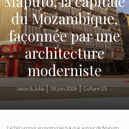
Maputo, la capitale
du Mozambique,
façonnée par une
architecture
moderniste
Jason & Julia
18 juin 2026
Culture US
J'ai fait un tour en moto-taxi tuk-tuk autour de Maputo,