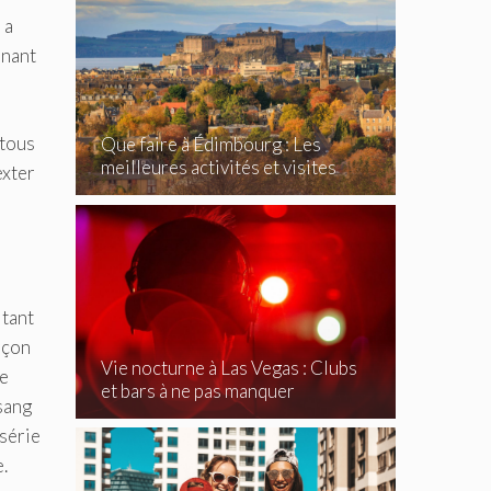
 a
enant
 tous
Que faire à Édimbourg : Les
meilleures activités et visites
exter
incontournables
 tant
arçon
Vie nocturne à Las Vegas : Clubs
de
et bars à ne pas manquer
 sang
 série
e.