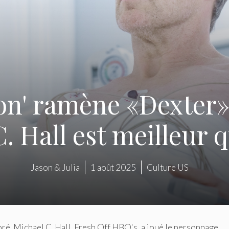
on' ramène «Dexter» à
. Hall est meilleur 
Jason & Julia
1 août 2025
Culture US
oré. Michael C. Hall, Fresh Off HBO's, a joué le personnage