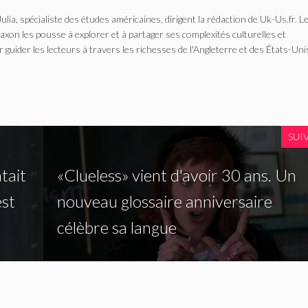
Julia, spécialiste des études américaines, dirigent la rédaction de Uk-Us.fr. L
n les pousse à explorer et à partager ses complexités culturelles et
r guider les lecteurs à travers les richesses de l'Angleterre et des États-Uni
SUI
tait
«Clueless» vient d'avoir 30 ans. Un
est
nouveau glossaire anniversaire
célèbre sa langue