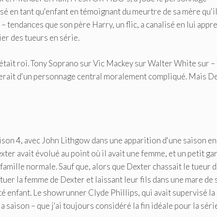
sé en tant qu'enfant en témoignant du meurtre de sa mère qu'il
 tendances que son père Harry, un flic, a canalisé en lui appr
er des tueurs en série.
 était roi. Tony Soprano sur Vic Mackey sur Walter White sur –
epterait d'un personnage central moralement compliqué. Mais D
 saison 4, avec John Lithgow dans une apparition d'une saison en
exter avait évolué au point où il avait une femme, et un petit g
famille normale. Sauf que, alors que Dexter chassait le tueur 
par tuer la femme de Dexter et laissant leur fils dans une mare de
é enfant. Le showrunner Clyde Phillips, qui avait supervisé la
a saison – que j'ai toujours considéré la fin idéale pour la séri