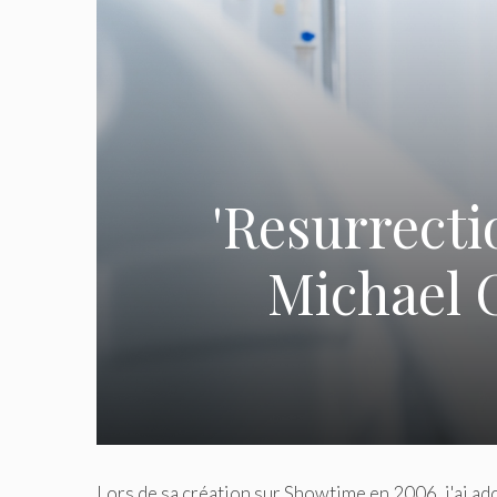
'Resurrecti
Michael C
Lors de sa création sur Showtime en 2006, j'ai ad