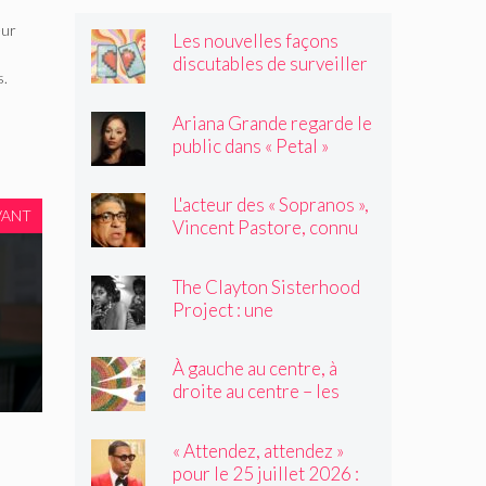
eur
Les nouvelles façons
discutables de surveiller
s.
vos amis
Ariana Grande regarde le
public dans « Petal »
L'acteur des « Sopranos »,
VANT
Vincent Pastore, connu
pour jouer des truands et
des durs, est décédé à 80
The Clayton Sisterhood
ans
Project : une
photographe capture la
migration inversée de sa
À gauche au centre, à
famille du Nord vers le
droite au centre – les
Sud
élèves de 2e année
tressent un « tapis à
« Attendez, attendez »
histoires »
pour le 25 juillet 2026 :