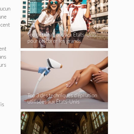
aucun
 une
scent
Top destinations aux États-Unis
pour célébrer les grands
événements
ent
ans
urs
Top 3 des techniques d’épilation
utilisées aux États-Unis
is