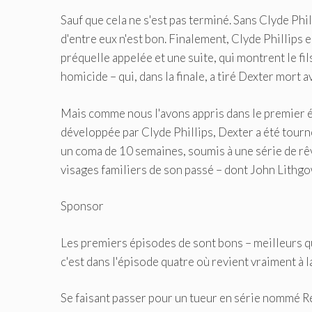
Sauf que cela ne s'est pas terminé. Sans Clyde Phi
d'entre eux n'est bon. Finalement, Clyde Phillips e
préquelle appelée et une suite, qui montrent le fi
homicide – qui, dans la finale, a tiré Dexter mort a
Mais comme nous l'avons appris dans le premier 
développée par Clyde Phillips, Dexter a été tourné
un coma de 10 semaines, soumis à une série de rêve
visages familiers de son passé – dont John Lithgow
Sponsor
Les premiers épisodes de sont bons – meilleurs q
c'est dans l'épisode quatre où revient vraiment à la
Se faisant passer pour un tueur en série nommé Red