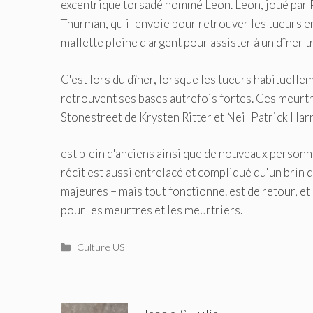
excentrique torsadé nommé Leon. Leon, joué par 
Thurman, qu'il envoie pour retrouver les tueurs en
mallette pleine d'argent pour assister à un dîner tr
C'est lors du dîner, lorsque les tueurs habituell
retrouvent ses bases autrefois fortes. Ces meurtrie
Stonestreet de Krysten Ritter et Neil Patrick Harr
est plein d'anciens ainsi que de nouveaux personn
récit est aussi entrelacé et compliqué qu'un brin
majeures – mais tout fonctionne. est de retour, et
pour les meurtres et les meurtriers.
Catégories
Culture US