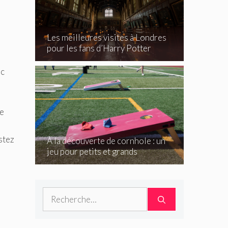
Les meilleures visites à Londres
pour les fans d’Harry Potter
ic
Le
stez
À la découverte de cornhole : un
jeu pour petits et grands
Rechercher :