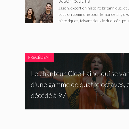
Jason & Julia
Jason, expert en histoire britannique, et 
passion commune pour le monde anglo-saxo
historiques, faisant d'eux le duo idéal pou
PRÉCÉDENT
Le chanteur Cleo Laine, qui se van
d'une gamme de quatre octaves, 
décédé à 97