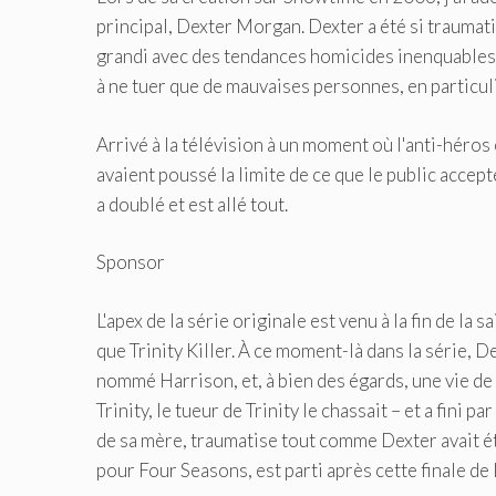
principal, Dexter Morgan. Dexter a été si traumati
grandi avec des tendances homicides inenquables –
à ne tuer que de mauvaises personnes, en particuli
Arrivé à la télévision à un moment où l'anti-héros
avaient poussé la limite de ce que le public acc
a doublé et est allé tout.
Sponsor
L'apex de la série originale est venu à la fin de la
que Trinity Killer. À ce moment-là dans la série, D
nommé Harrison, et, à bien des égards, une vie de 
Trinity, le tueur de Trinity le chassait – et a fini 
de sa mère, traumatise tout comme Dexter avait ét
pour Four Seasons, est parti après cette finale de l