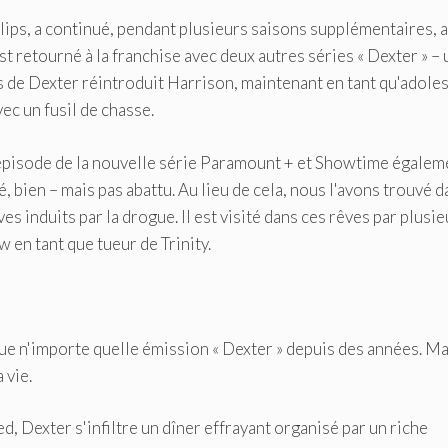
llips, a continué, pendant plusieurs saisons supplémentaires, 
st retourné à la franchise avec deux autres séries « Dexter » –
ls de Dexter réintroduit Harrison, maintenant en tant qu'adole
vec un fusil de chasse.
épisode de la nouvelle série Paramount + et Showtime égalem
, bien – mais pas abattu. Au lieu de cela, nous l'avons trouvé d
s induits par la drogue. Il est visité dans ces rêves par plusie
 en tant que tueur de Trinity.
ue n'importe quelle émission « Dexter » depuis des années. Ma
 vie.
, Dexter s'infiltre un dîner effrayant organisé par un riche