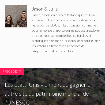
Jason & Julia
Jason, expert en histoire britannique, et Julia,
spécialiste des études américaines, dirigent la
rédaction de Uk-Us.fr. Leur passion commune
pour le monde anglo-saxon les pousse à explorer
et à partager ses complexités culturelles et
historiques, faisant d'eux le duo idéal pour guider
les lecteurs à travers les richesses de
l'Angleterre et des États-Unis.
PRÉCÉDENT
Les États-Unis viennent de gagner un
autre site du patrimoine mondial de
l’UNESCO