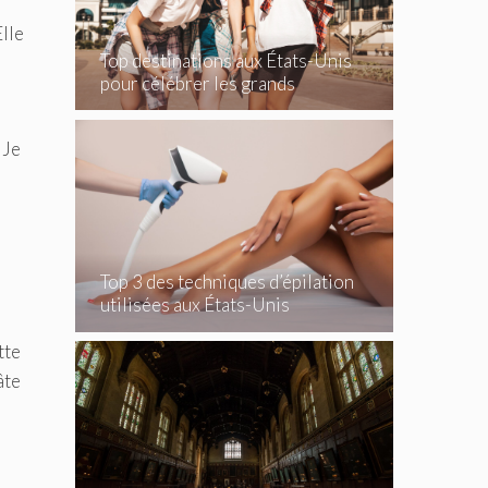
Elle
Top destinations aux États-Unis
pour célébrer les grands
événements
 Je
Top 3 des techniques d’épilation
utilisées aux États-Unis
tte
âte