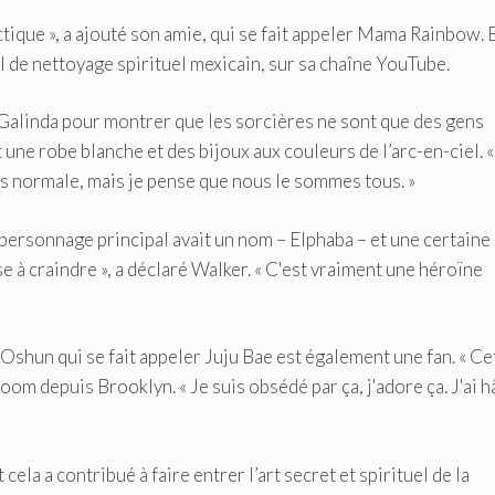
ique », a ajouté son amie, qui se fait appeler Mama Rainbow. 
el de nettoyage spirituel mexicain, sur sa chaîne YouTube.
t Galinda pour montrer que les sorcières ne sont que des gens
une robe blanche et des bijoux aux couleurs de l’arc-en-ciel. «
as normale, mais je pense que nous le sommes tous. »
e personnage principal avait un nom – Elphaba – et une certaine
se à craindre », a déclaré Walker. « C'est vraiment une héroïne
Oshun qui se fait appeler Juju Bae est également une fan. « Ce
Zoom depuis Brooklyn. « Je suis obsédé par ça, j'adore ça. J'ai h
ela a contribué à faire entrer l’art secret et spirituel de la