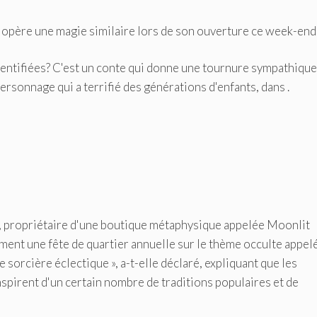
e opère une magie similaire lors de son ouverture ce week-end
dentifiées? C'est un conte qui donne une tournure sympathique
ersonnage qui a terrifié des générations d'enfants, dans .
er, propriétaire d'une boutique métaphysique appelée Moonlit
ment une fête de quartier annuelle sur le thème occulte appel
sorcière éclectique », a-t-elle déclaré, expliquant que les
nspirent d'un certain nombre de traditions populaires et de