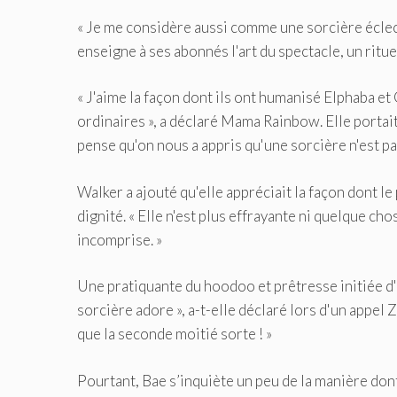
« Je me considère aussi comme une sorcière éclect
enseigne à ses abonnés l'art du spectacle, un ritu
« J'aime la façon dont ils ont humanisé Elphaba e
ordinaires », a déclaré Mama Rainbow. Elle portait 
pense qu'on nous a appris qu'une sorcière n'est p
Walker a ajouté qu'elle appréciait la façon dont l
dignité. « Elle n'est plus effrayante ni quelque cho
incomprise. »
Une pratiquante du hoodoo et prêtresse initiée d'
sorcière adore », a-t-elle déclaré lors d'un appel 
que la seconde moitié sorte ! »
Pourtant, Bae s’inquiète un peu de la manière dont c