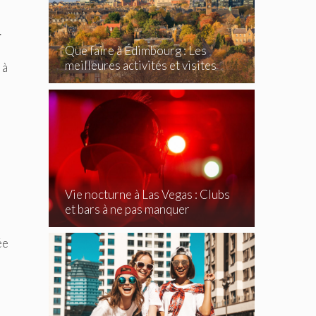
.
Que faire à Édimbourg : Les
meilleures activités et visites
 à
incontournables
Vie nocturne à Las Vegas : Clubs
et bars à ne pas manquer
ée