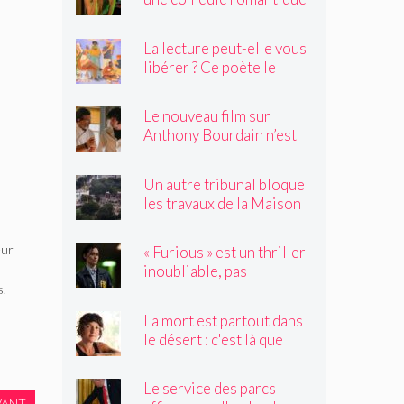
dystopique avec très peu
de choses à dire
La lecture peut-elle vous
libérer ? Ce poète le
pense.
Le nouveau film sur
Anthony Bourdain n’est
rien de ce que vous
craignez
Un autre tribunal bloque
les travaux de la Maison
Blanche, préparant ainsi
un examen par la Cour
eur
« Furious » est un thriller
suprême
inoubliable, pas
seulement un remake de
s.
« Black Widow »
La mort est partout dans
le désert : c'est là que
Claire Vaye Watkins se
sent le plus vivante
Le service des parcs
VANT