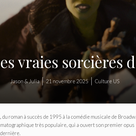
es vraies sorcières d
Jason & Julia
21 novembre 2025
Culture US
lic, du roman à succès de 1995 à la comédie musicale de Broadw
nématographique très populaire, qui a ouvert son premier opus
 dernière.