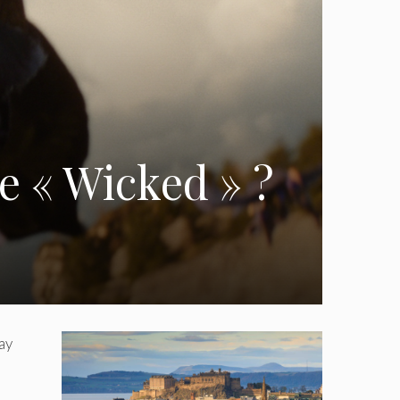
e « Wicked » ?
ay