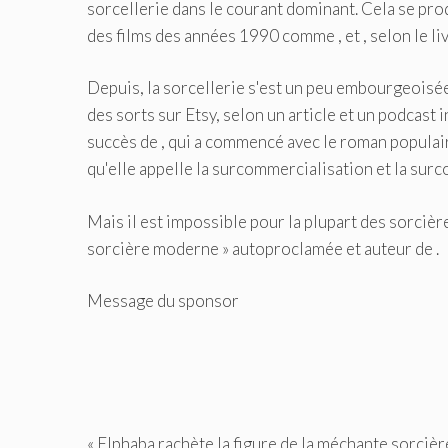
sorcellerie dans le courant dominant. Cela se pr
des films des années 1990 comme , et , selon le li
Depuis, la sorcellerie s'est un peu embourgeoisée
des sorts sur Etsy, selon un article et un podcast i
succès de , qui a commencé avec le roman populai
qu'elle appelle la surcommercialisation et la sur
Mais il est impossible pour la plupart des sorciè
sorcière moderne » autoproclamée et auteur de .
Message du sponsor
« Elphaba rachète la figure de la méchante sorcièr