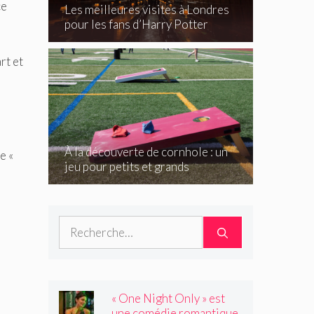
ce
Les meilleures visites à Londres
pour les fans d’Harry Potter
rt et
À la découverte de cornhole : un
e «
jeu pour petits et grands
Rechercher :
« One Night Only » est
une comédie romantique