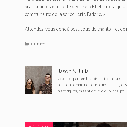
pratiquantes », a-t-elle déclaré. « Et elle n'est qu
communauté de la sorcellerie l'adore. »
Attendez-vous donc à beaucoup de chants – et de 
Catégories
Culture US
Jason & Julia
Jason, expert en histoire britannique, et 
passion commune pour le monde anglo-saxo
historiques, faisant d'eux le duo idéal pou
PRÉCÉDENT