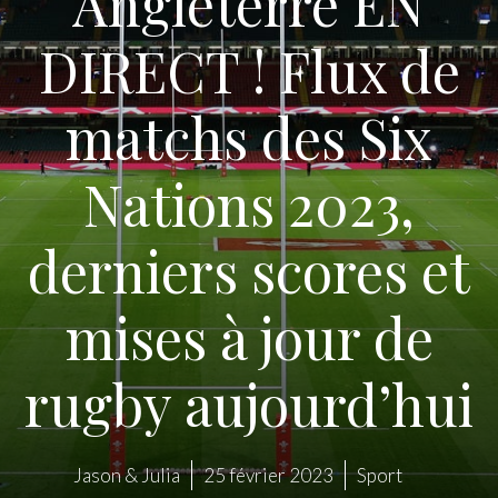
Angleterre EN
DIRECT ! Flux de
matchs des Six
Nations 2023,
derniers scores et
mises à jour de
rugby aujourd’hui
Jason & Julia
25 février 2023
Sport