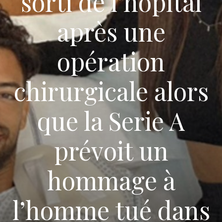
sorti de l’hôpital
après une
opération
chirurgicale alors
que la Serie A
prévoit un
hommage à
l’homme tué dans