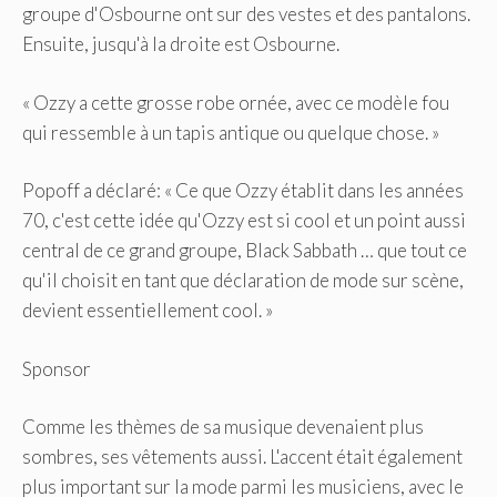
groupe d'Osbourne ont sur des vestes et des pantalons.
Ensuite, jusqu'à la droite est Osbourne.
« Ozzy a cette grosse robe ornée, avec ce modèle fou
qui ressemble à un tapis antique ou quelque chose. »
Popoff a déclaré: « Ce que Ozzy établit dans les années
70, c'est cette idée qu'Ozzy est si cool et un point aussi
central de ce grand groupe, Black Sabbath … que tout ce
qu'il choisit en tant que déclaration de mode sur scène,
devient essentiellement cool. »
Sponsor
Comme les thèmes de sa musique devenaient plus
sombres, ses vêtements aussi. L'accent était également
plus important sur la mode parmi les musiciens, avec le