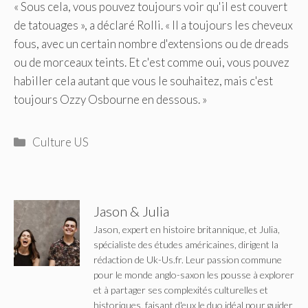
« Sous cela, vous pouvez toujours voir qu'il est couvert
de tatouages », a déclaré Rolli. « Il a toujours les cheveux
fous, avec un certain nombre d'extensions ou de dreads
ou de morceaux teints. Et c'est comme oui, vous pouvez
habiller cela autant que vous le souhaitez, mais c'est
toujours Ozzy Osbourne en dessous. »
Catégories
Culture US
Jason & Julia
Jason, expert en histoire britannique, et Julia,
spécialiste des études américaines, dirigent la
rédaction de Uk-Us.fr. Leur passion commune
pour le monde anglo-saxon les pousse à explorer
et à partager ses complexités culturelles et
historiques, faisant d'eux le duo idéal pour guider