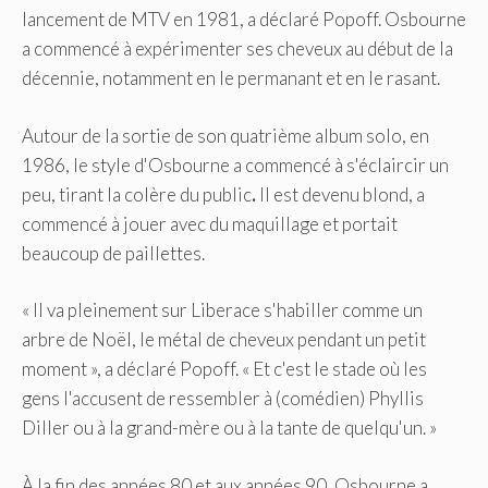
lancement de MTV en 1981, a déclaré Popoff. Osbourne
a commencé à expérimenter ses cheveux au début de la
décennie, notamment en le permanant et en le rasant.
Autour de la sortie de son quatrième album solo, en
1986, le style d'Osbourne a commencé à s'éclaircir un
peu, tirant la colère du public
.
Il est devenu blond, a
commencé à jouer avec du maquillage et portait
beaucoup de paillettes.
« Il va pleinement sur Liberace s'habiller comme un
arbre de Noël, le métal de cheveux pendant un petit
moment », a déclaré Popoff. « Et c'est le stade où les
gens l'accusent de ressembler à (comédien) Phyllis
Diller ou à la grand-mère ou à la tante de quelqu'un. »
À la fin des années 80 et aux années 90, Osbourne a