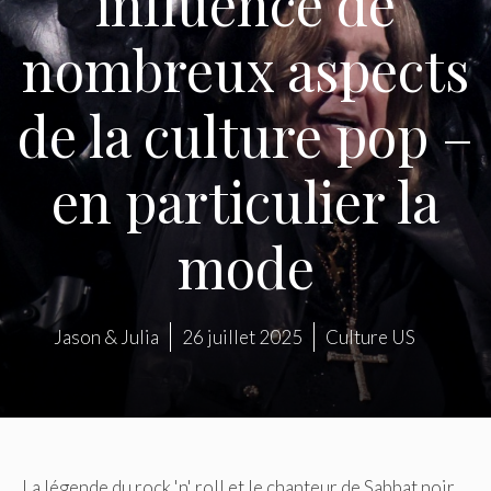
influencé de
nombreux aspects
de la culture pop –
en particulier la
mode
Jason & Julia
26 juillet 2025
Culture US
La légende du rock 'n' roll et le chanteur de Sabbat noir