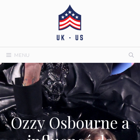
Aller
au
contenu
MENU
Ozzy Osbourne a