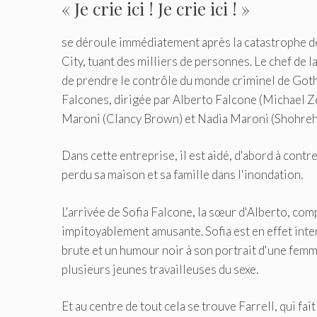
« Je crie ici ! Je crie ici ! »
se déroule immédiatement après la catastrophe 
City, tuant des milliers de personnes. Le chef de 
de prendre le contrôle du monde criminel de Gotham
Falcones, dirigée par Alberto Falcone (Michael Ze
Maroni (Clancy Brown) et Nadia Maroni (Shohreh
Dans cette entreprise, il est aidé, d'abord à contr
perdu sa maison et sa famille dans l'inondation.
L'arrivée de Sofia Falcone, la sœur d'Alberto, com
impitoyablement amusante. Sofia est en effet inte
brute et un humour noir à son portrait d'une femme
plusieurs jeunes travailleuses du sexe.
Et au centre de tout cela se trouve Farrell, qui fa