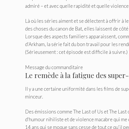
admiré – et avec quelle rapidité et quelle violence
Là où les séries aiment et se délectent à offrir à 
des choses du canon de Bat, elles laissent de côté
Lorsque des aspects familiers apparaissent, comme
d'Arkham, la série fait du bon travail pour les ren
(Sérieusement : cet épisode est difficile à suivre.)
Message du commanditaire
Le remède à la fatigue des super
Il y a une certaine uniformité dans les films de su
minceur.
Des émissions comme The Last of Us et The Last of
d'humour nihiliste et de violence macabre qui me
14 ans qui se moque sans cesse de tout ce qu'il pe