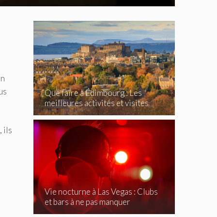
en
us
Que faire à Édimbourg : Les
meilleures activités et visites
incontournables
 ils
Vie nocturne à Las Vegas : Clubs
et bars à ne pas manquer