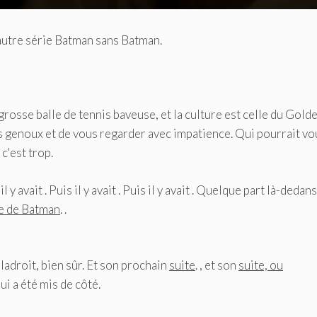
 autre série Batman sans Batman.
rosse balle de tennis baveuse, et la culture est celle du Gold
os genoux et de vous regarder avec impatience. Qui pourrait vo
c'est trop.
il y avait . Puis il y avait . Puis il y avait . Quelque part là-dedans,
me de Batman
. .
ladroit, bien sûr. Et son prochain
suite
. , et son
suite, ou
qui a été mis de côté.