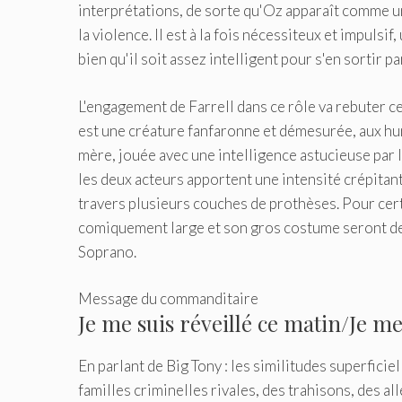
interprétations, de sorte qu'Oz apparaît comme 
la violence. Il est à la fois nécessiteux et impuls
bien qu'il soit assez intelligent pour s'en sortir pa
L'engagement de Farrell dans ce rôle va rebuter cer
est une créature fanfaronne et démesurée, aux hu
mère, jouée avec une intelligence astucieuse par 
les deux acteurs apportent une intensité crépitant
travers plusieurs couches de prothèses. Pour cert
comiquement large et son gros costume seront de 
Soprano.
Message du commanditaire
Je me suis réveillé ce matin/Je m
En parlant de Big Tony : les similitudes superficiel
familles criminelles rivales, des trahisons, des 