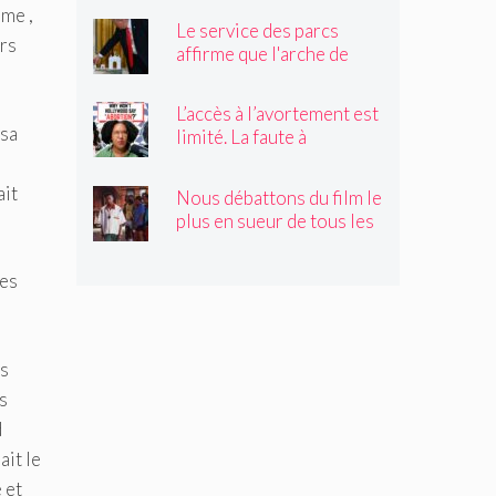
mme ,
sent le plus vivante
Le service des parcs
irs
affirme que l'arche de
Trump obstruerait les
sites historiques.
L’accès à l’avortement est
Pourrait-il être déplacé ?
 sa
limité. La faute à
Hollywood ?
ait
Nous débattons du film le
plus en sueur de tous les
temps
des
es
s
d
ait le
 et