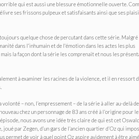
horrible qui est aussi une blessure émotionnelle ouverte. Co
livre ses frissons pulpeux et satisfaisants ainsi que ses plais
ait toujours quelque chose de percutant dans cette série. Malgré
umanité dans l'inhumain et de l'émotion dans les actes les plus
mais la façon dont la série les comprenait et nous les présent
alement à examiner les racines de la violence, et il en ressort 
.
 volonté – non, l’empressement – ​​de la série à aller au-delà d
ouveau chez un personnage de 83 ans créé à l’origine pour le
épisode, nous avons une idée très claire de qui est cet Oswal
, joué par Zegen, d’un gars de l’ancien quartier d’Oz qui impos
nous permet de voir à quel point Oz aspire avidement à être aimé