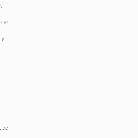
s.
x et
ile
e de