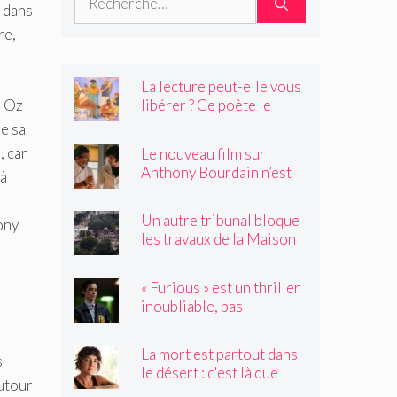
 dans
re,
La lecture peut-elle vous
n Oz
libérer ? Ce poète le
pense.
e sa
, car
Le nouveau film sur
Anthony Bourdain n’est
 à
rien de ce que vous
craignez
Un autre tribunal bloque
ony
les travaux de la Maison
Blanche, préparant ainsi
un examen par la Cour
« Furious » est un thriller
suprême
inoubliable, pas
seulement un remake de
« Black Widow »
La mort est partout dans
s
le désert : c'est là que
autour
Claire Vaye Watkins se