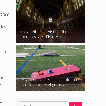
otham
 et
 les
Les meilleures visites à Londres
pour les fans d’Harry Potter
ui a
tion
À la découverte de cornhole : un
 de
jeu pour petits et grands
ses
Rechercher :