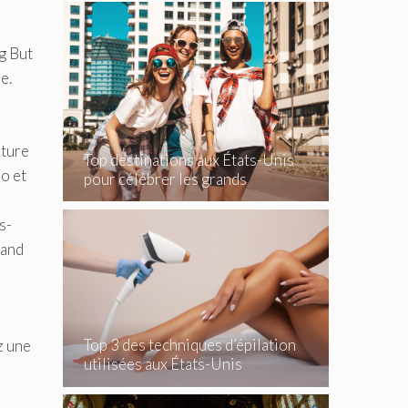
g But
e.
pture
Top destinations aux États-Unis
mo et
pour célébrer les grands
événements
s-
rand
Top 3 des techniques d’épilation
z une
utilisées aux États-Unis