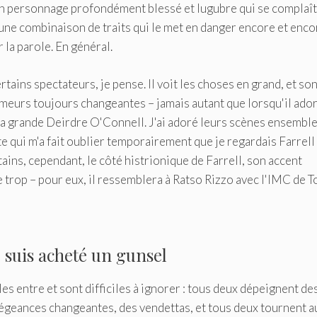
un personnage profondément blessé et lugubre qui se complaît
if, une combinaison de traits qui le met en danger encore et enco
r la parole. En général.
tains spectateurs, je pense. Il voit les choses en grand, et so
meurs toujours changeantes – jamais autant que lorsqu'il ador
la grande Deirdre O'Connell. J'ai adoré leurs scènes ensemble
e qui m'a fait oublier temporairement que je regardais Farrell
ains, cependant, le côté histrionique de Farrell, son accent
trop – pour eux, il ressemblera à Ratso Rizzo avec l'IMC de T
e suis acheté un gunsel
les entre et sont difficiles à ignorer : tous deux dépeignent de
allégeances changeantes, des vendettas, et tous deux tournent 