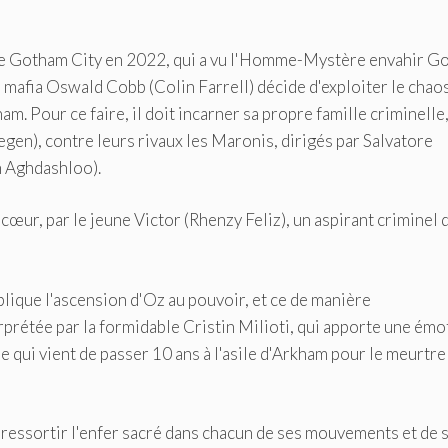
de Gotham City en 2022, qui a vu l'Homme-Mystère envahir G
la mafia Oswald Cobb (Colin Farrell) décide d'exploiter le chaos
. Pour ce faire, il doit incarner sa propre famille criminelle,
gen), contre leurs rivaux les Maronis, dirigés par Salvatore
 Aghdashloo).
ecœur, par le jeune Victor (Rhenzy Feliz), un aspirant criminel q
plique l'ascension d'Oz au pouvoir, et ce de manière
rprétée par la formidable Cristin Milioti, qui apporte une émo
 qui vient de passer 10 ans à l'asile d'Arkham pour le meurtre
it ressortir l'enfer sacré dans chacun de ses mouvements et de 