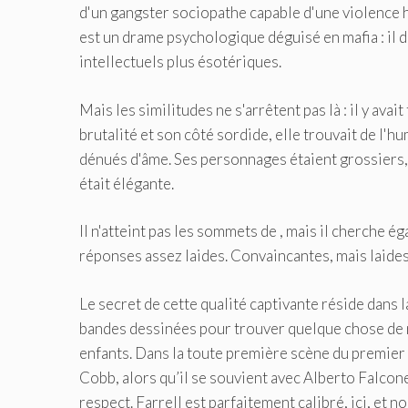
d'un gangster sociopathe capable d'une violence 
est un drame psychologique déguisé en mafia : il dé
intellectuels plus ésotériques.
Mais les similitudes ne s'arrêtent pas là : il y av
brutalité et son côté sordide, elle trouvait de l'h
dénués d'âme. Ses personnages étaient grossiers, 
était élégante.
Il n'atteint pas les sommets de , mais il cherche ég
réponses assez laides. Convaincantes, mais laides
Le secret de cette qualité captivante réside dans la
bandes dessinées pour trouver quelque chose de n
enfants. Dans la toute première scène du premier 
Cobb, alors qu’il se souvient avec Alberto Falcone
respect. Farrell est parfaitement calibré, ici, et 