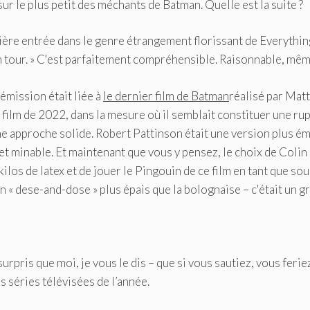
sur le plus petit des méchants de Batman. Quelle est la suite ?
ière entrée dans le genre étrangement florissant de Everythin
mon tour. » C'est parfaitement compréhensible. Raisonnable, mêm
émission était liée à
le dernier film de Batman
réalisé par Matt
 film de 2022, dans la mesure où il semblait constituer une ru
t une approche solide. Robert Pattinson était une version plus é
t minable. Et maintenant que vous y pensez, le choix de Colin
ilos de latex et de jouer le Pingouin de ce film en tant que sou
n « dese-and-dose » plus épais que la bolognaise – c'était un g
surpris que moi, je vous le dis – que si vous sautiez, vous ferie
s séries télévisées de l’année.