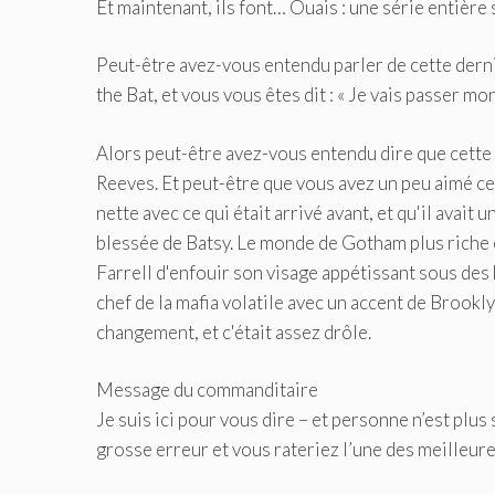
Et maintenant, ils font… Ouais : une série entière 
Peut-être avez-vous entendu parler de cette dern
the Bat, et vous vous êtes dit : « Je vais passer 
Alors peut-être avez-vous entendu dire que cette 
Reeves. Et peut-être que vous avez un peu aimé ce
nette avec ce qui était arrivé avant, et qu'il avai
blessée de Batsy. Le monde de Gotham plus riche e
Farrell d'enfouir son visage appétissant sous des k
chef de la mafia volatile avec un accent de Brookly
changement, et c'était assez drôle.
Message du commanditaire
Je suis ici pour vous dire – et personne n’est plus 
grosse erreur et vous rateriez l’une des meilleure