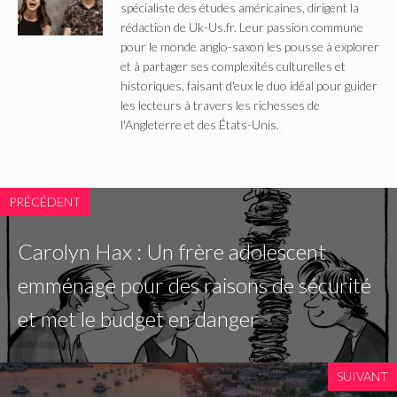
spécialiste des études américaines, dirigent la
rédaction de Uk-Us.fr. Leur passion commune
pour le monde anglo-saxon les pousse à explorer
et à partager ses complexités culturelles et
historiques, faisant d'eux le duo idéal pour guider
les lecteurs à travers les richesses de
l'Angleterre et des États-Unis.
PRÉCÉDENT
Carolyn Hax : Un frère adolescent
emménage pour des raisons de sécurité
et met le budget en danger
SUIVANT