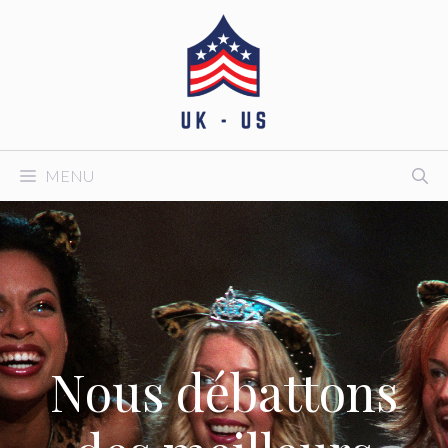
Aller
au
contenu
MENU
Nous débattons