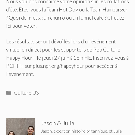
Nous voulons connaître votre opinion sur les collations
d’été. Êtes-vous la Team Hot Dog ou la Team Hamburger
? Quoi de mieux : un churro ou un funnel cake ? Cliquez
ici pour voter.
Les résultats seront dévoilés lors d'un événement
virtuel en direct pour les supporters de Pop Culture
Happy Hour+ le jeudi 27 juin à 18 h HE. Inscrivez-vous à
PCHH+ sur plus.npr.org/happyhour pour accéder à
l'événement.
Catégories
Culture US
Jason & Julia
Jason, expert en histoire britannique, et Julia,