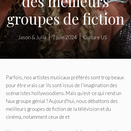
des meilleurs
groupes de fiction
Jason & Julia
7 juin 2024
Culture US
Parfois, nos artistes musicaux préférés sont trop beaux
pour être vrais car ils sont issus de l’imagination des
scénaristes hollywoodiens. Mais qu’est-ce qui rend un
faux groupe génial ? Aujourd'hui, nous débattons des
meilleurs groupes de fiction de la télévision et du
cinéma, notamment ceux de et