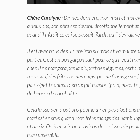
Chère Carolyne :
L'année dernière, mon mari et moi av
a deux ans, son père est devenu émotionnellement et p
quand il m'a dit ce qui se passait, j'ai dit qu'il devrait 
Il est avec nous depuis environ six mois et va mainte
partiel. C'est un bon garçon sauf pour ce qu'il veut ma
cher. Il ne mangera pas la plupart des légumes, certai
terre sauf des frites ou des chips, pas de fromage sauf 
pains/petits pains. Rien de fait maison (pain, biscuit
du beurre de cacahuète.
Cela laisse peu d'options pour le dîner, pas d'option
mari est énervé quand mon frère mange des hamburge
et de riz. Ou hier soir, nous avions des cuisses de pou
mari ensemble.