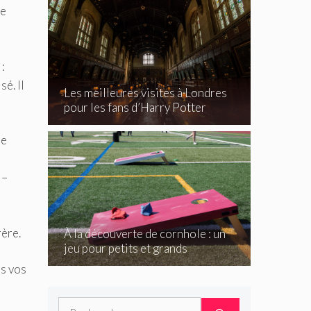
re
:
é. Il
Les meilleures visites à Londres
pour les fans d’Harry Potter
de
 –
rère.
À la découverte de cornhole : un
jeu pour petits et grands
es vos
Rechercher :