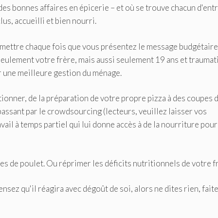
es bonnes affaires en épicerie – et où se trouve chacun d'ent
us, accueilli et bien nourri.
mettre chaque fois que vous présentez le message budgétaire 
seulement votre frère, mais aussi seulement 19 ans et traumatis
r une meilleure gestion du ménage.
tionner, de la préparation de votre propre pizza à des coupes 
assant par le crowdsourcing (lecteurs, veuillez laisser vos
ail à temps partiel qui lui donne accès à de la nourriture pour
es de poulet. Ou réprimer les déficits nutritionnels de votre f
nsez qu'il réagira avec dégoût de soi, alors ne dites rien, fait