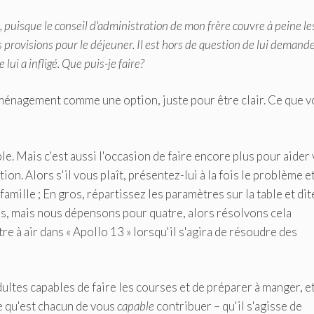
 puisque le conseil d'administration de mon frère couvre à peine le
 provisions pour le déjeuner. Il est hors de question de lui demand
lui a infligé. Que puis-je faire?
ménagement comme une option, juste pour être clair. Ce que 
e. Mais c'est aussi l'occasion de faire encore plus pour aider
ution. Alors s'il vous plaît, présentez-lui à la fois le problème e
famille ; En gros, répartissez les paramètres sur la table et dite
s, mais nous dépensons pour quatre, alors résolvons cela
tre à air dans « Apollo 13 » lorsqu'il s'agira de résoudre des
adultes capables de faire les courses et de préparer à manger, e
ce qu'est chacun de vous
capable
contribuer – qu'il s'agisse de