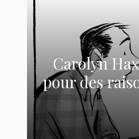
Carolyn Hax
pour des rais