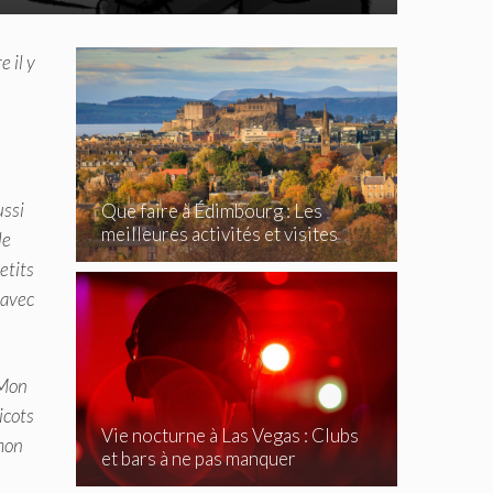
 il y
ussi
Que faire à Édimbourg : Les
meilleures activités et visites
de
incontournables
etits
 avec
 Mon
icots
Vie nocturne à Las Vegas : Clubs
 mon
et bars à ne pas manquer