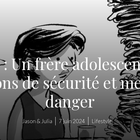
 : Un frère adolesc
ons de sécurité et me
danger
Jason & Julia
7 juin 2024
Lifestyle