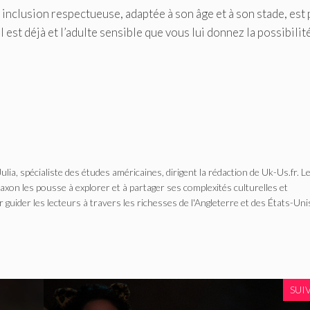
 inclusion respectueuse, adaptée à son âge et à son stade, est 
l est déjà et l’adulte sensible que vous lui donnez la possibilit
Julia, spécialiste des études américaines, dirigent la rédaction de Uk-Us.fr. L
n les pousse à explorer et à partager ses complexités culturelles et
r guider les lecteurs à travers les richesses de l'Angleterre et des États-Uni
SUI