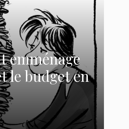
ent emménage
t le budget en