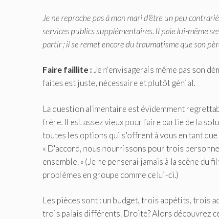
Je ne reproche pas à mon mari d'être un peu contrarié,
services publics supplémentaires. Il paie lui-même ses
partir ; il se remet encore du traumatisme que son père 
Faire faillite :
Je n'envisagerais même pas son dé
faites est juste, nécessaire et plutôt génial.
La question alimentaire est évidemment regrettabl
frère. Il est assez vieux pour faire partie de la sol
toutes les options qui s'offrent à vous en tant que 
« D'accord, nous nourrissons pour trois personne
ensemble. » (Je ne penserai jamais à la scène du fil
problèmes en groupe comme celui-ci.)
Les pièces sont : un budget, trois appétits, trois 
trois palais différents. Droite? Alors découvrez 