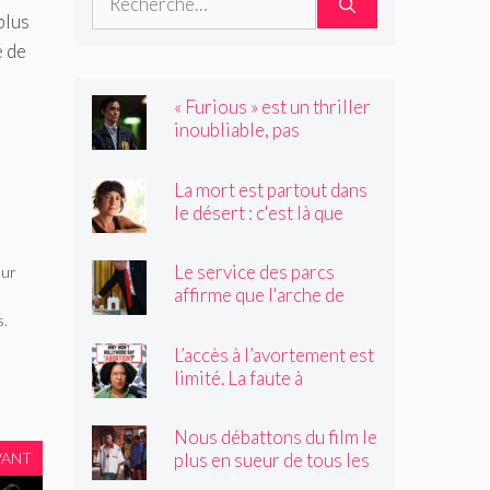
plus
é de
« Furious » est un thriller
inoubliable, pas
seulement un remake de
« Black Widow »
La mort est partout dans
le désert : c'est là que
Claire Vaye Watkins se
sent le plus vivante
Le service des parcs
eur
affirme que l'arche de
Trump obstruerait les
s.
sites historiques.
L’accès à l’avortement est
Pourrait-il être déplacé ?
limité. La faute à
Hollywood ?
Nous débattons du film le
plus en sueur de tous les
VANT
temps