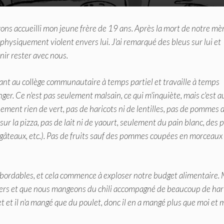
ons accueilli mon jeune frère de 19 ans. Après la mort de notre mère
hysiquement violent envers lui. J'ai remarqué des bleus sur lui et
venir rester avec nous.
nant au collège communautaire à temps partiel et travaille à temps
nger. Ce n'est pas seulement malsain, ce qui m'inquiète, mais c'est a
nement rien de vert, pas de haricots ni de lentilles, pas de pommes 
sur la pizza, pas de lait ni de yaourt, seulement du pain blanc, des p
s, gâteaux, etc.). Pas de fruits sauf des pommes coupées en morceaux
s abordables, et cela commence à exploser notre budget alimentaire.
rs et que nous mangeons du chili accompagné de beaucoup de har
let et il n'a mangé que du poulet, donc il en a mangé plus que moi et