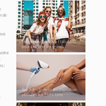
s
er de
vous
Top destinations aux États-Unis
pour célébrer les grands
événements
 votre
t
s :
Top 3 des techniques d’épilation
utilisées aux États-Unis
t