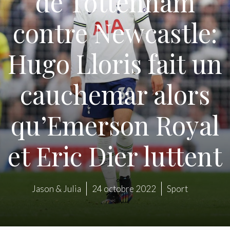
de Tottenham
contre Newcastle:
Hugo Lloris fait un
cauchemar alors
qu’Emerson Royal
et Eric Dier luttent
Jason & Julia
24 octobre 2022
Sport