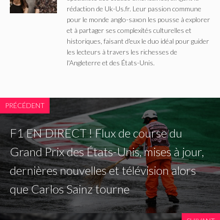
rédaction de Uk-Us.fr. Leur passion commune
pour le monde anglo-saxon les pousse à explorer
et à partager ses complexités culturelles et
historiques, faisant d'eux le duo idéal pour guider
les lecteurs à travers les richesses de
l'Angleterre et des États-Unis.
PRÉCÉDENT
F1 EN DIRECT ! Flux de course du
Grand Prix des États-Unis, mises à jour,
dernières nouvelles et télévision alors
que Carlos Sainz tourne