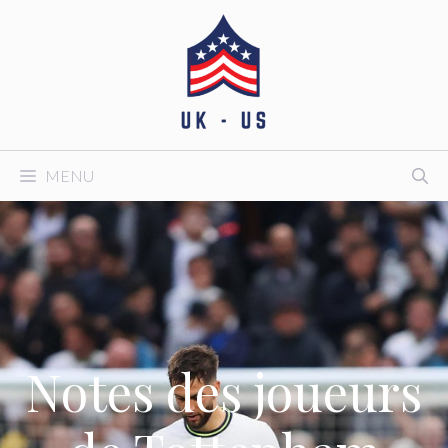
Aller
au
contenu
MENU
Notes des joueurs